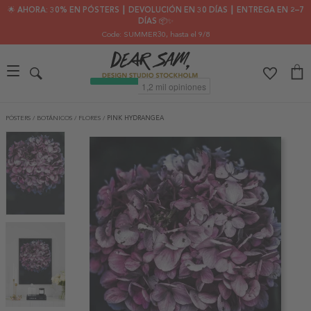
🌟 AHORA: 30% EN PÓSTERS ┃ DEVOLUCIÓN EN 30 DÍAS ┃ ENTREGA EN 2–7
DÍAS 📦✨
Code: SUMMER30
, hasta el 9/8
PÓSTERS
/
BOTÁNICOS
/
FLORES
/
PINK HYDRANGEA