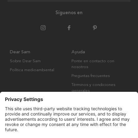
Síguenos en
Dear Sam
Ayuda
Sobre Dear Sam
Ponte en contacto con
nosotros
Política medioambiental
Preguntas frecuentes
Términos y condiciones
generales
Derechos de autor © Many Brands AB 2023. Todos los derechos
reservados.