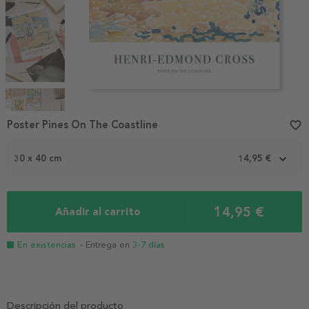
Item
1
Poster Pines On The Coastline
favorite_border
of
4
30 x 40 cm
14,95 €
14,95 €
Añadir al carrito
En existencias
- Entrega en
3-7 días
Descripción del producto