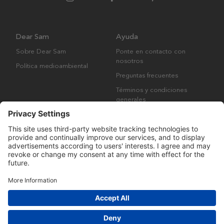
Dear Sam
Ayuda
Sobre Dear Sam
Ponte en contacto con
nosotros
Política medioambiental
Preguntas frecuentes
Términos y condiciones
generales
Derechos de autor © Many Brands AB 2023. Todos los derechos
reservados.