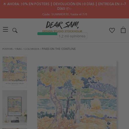
🌟 AHORA: 30% EN PÓSTERS ┃ DEVOLUCIÓN EN 30 DÍAS ┃ ENTREGA EN 2–7
DÍAS 📦✨
Code: SUMMER30
, hasta el 7/8
PÓSTERS
/
FÄRG
/
COLORIDOS
/
PINES ON THE COASTLINE