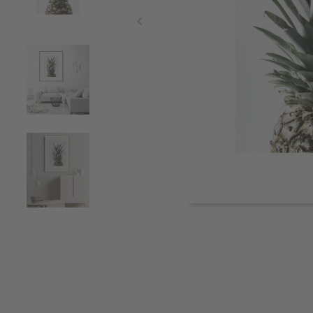
Item
1
of
5