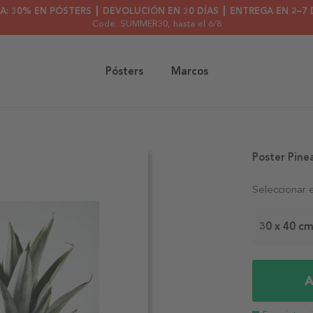
A: 30% EN PÓSTERS ┃ DEVOLUCIÓN EN 30 DÍAS ┃ ENTREGA EN 2–7 
Code: SUMMER30
, hasta el 6/8
Pósters
Marcos
Poster Pine
Seleccionar 
30 x 40 c
A