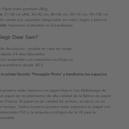
:
Papel mate premium 240g
s:
21×30 cm (A4), 30×40 cm, 40×50 cm, 50×70 cm, 70×100 cm
Se vende por separado (disponible en roble, negro y blanco)
ión:
Impresión sostenible en Escandinavia
elegir Dear Sam?
 de devolución - prueba en casa sin riesgo
 rápida 2-4 días laborables
ión sostenible con materiales ecológicos
 escandinavo desde 2016
u póster favorito 'Pineapple Photo' y transforma tus espacios
s pósters están impresos en papel blanco liso Multidesign de
un papel sin recubrimiento de alta calidad de la fábrica de papel
 en Francia. El papel es de calidad de archivo, es decir, no se
 el tiempo. Todos nuestros pósters están impresos en papel con
ambientales FSC y la etiqueta ecológica de la UE para la
sponsable.