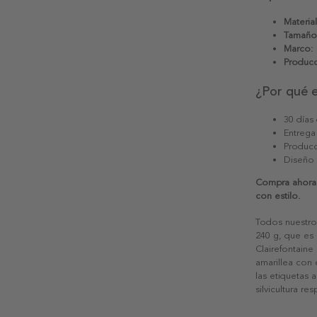
Material
Tamaño
Marco:
Producc
¿Por qué 
30 días
Entrega
Producc
Diseño
Compra ahora t
con estilo.
Todos nuestro
240 g, que es 
Clairefontaine
amarillea con
las etiquetas 
silvicultura re