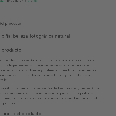
ias
- Entrega en
3-7 días
del producto
piña: belleza fotográfica natural
l producto
eapple Photo' presenta un enfoque detallado de la corona de
a. Sus hojas verdes puntiagudas se despliegan en un caos
entras su corteza dorada y texturizada añade un toque rústico.
en contraste con un fondo blanco limpio y minimalista que
talle.
tográfico transmite una sensación de frescura viva y una estética
acias a su composición sencilla pero impactante. Es perfecto
cocinas, comedores o espacios modernos que buscan un look
temporáneo.
ciones del producto