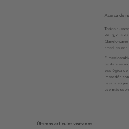
Acerca de n
Todos nuestro
240 g, que es 
Clairefontaine
amarillea con
El medioambie
pósters están
ecológica de l
impresión son
lleva la etiqu
Lee más sobre
Últimos artículos visitados