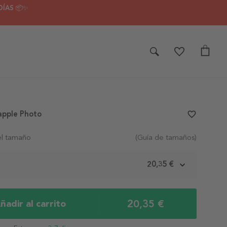
DÍAS 📦✨
apple Photo
favorite_border
el tamaño
(Guía de tamaños)
m
20,35 €
20,35 €
ñadir al carrito