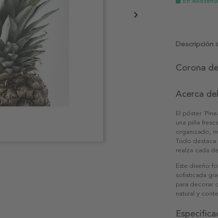
En existenc
Descripción 
Corona de 
Acerca de
El póster 'Pin
una piña fresc
organizado, mi
Todo destaca 
realza cada de
Este diseño fo
sofisticada gr
para decorar 
natural y con
Especifica