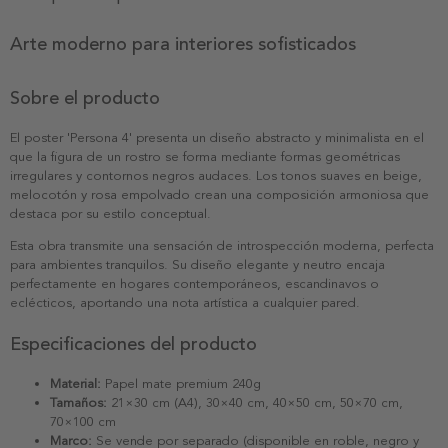
Arte moderno para interiores sofisticados
Sobre el producto
El poster 'Persona 4' presenta un diseño abstracto y minimalista en el
que la figura de un rostro se forma mediante formas geométricas
irregulares y contornos negros audaces. Los tonos suaves en beige,
melocotón y rosa empolvado crean una composición armoniosa que
destaca por su estilo conceptual.
Esta obra transmite una sensación de introspección moderna, perfecta
para ambientes tranquilos. Su diseño elegante y neutro encaja
perfectamente en hogares contemporáneos, escandinavos o
eclécticos, aportando una nota artística a cualquier pared.
Especificaciones del producto
Material:
Papel mate premium 240g
Tamaños:
21×30 cm (A4), 30×40 cm, 40×50 cm, 50×70 cm,
70×100 cm
Marco:
Se vende por separado (disponible en roble, negro y