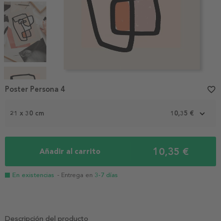
Item
1
Poster Persona 4
favorite_border
of
4
21 x 30 cm
10,35 €
10,35 €
Añadir al carrito
En existencias
- Entrega en
3-7 días
Descripción del producto