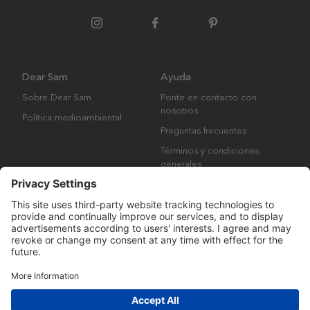
Dear Sam
Ayuda
Sobre Dear Sam
Ponte en contacto con
nosotros
Política medioambiental
Preguntas frecuentes
Términos y condiciones
generales
Derechos de autor © Many Brands AB 2023. Todos los derechos
reservados.