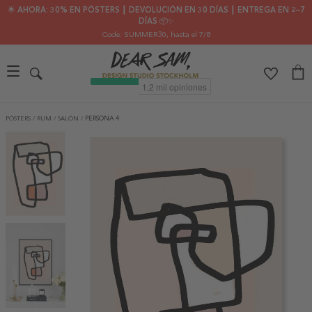
🌟 AHORA: 30% EN PÓSTERS ┃ DEVOLUCIÓN EN 30 DÍAS ┃ ENTREGA EN 2–7
DÍAS 📦✨
Code: SUMMER30
, hasta el 7/8
PÓSTERS
/
RUM
/
SALÓN
/
PERSONA 4