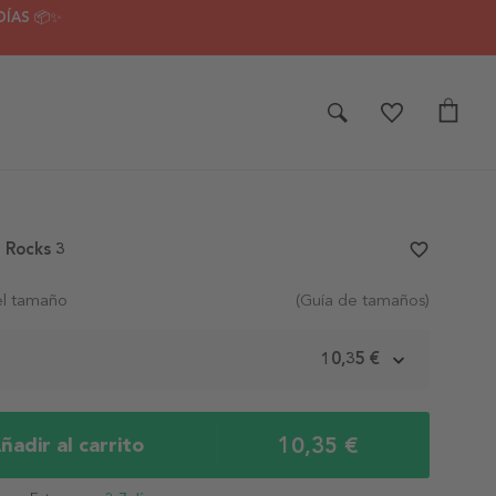
DÍAS 📦✨
l Rocks 3
favorite_border
el tamaño
(Guía de tamaños)
m
10,35 €
10,35 €
ñadir al carrito