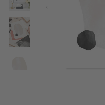
Item
1
of
6