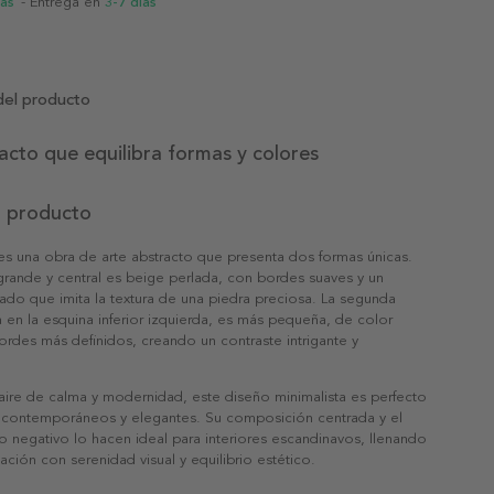
ias
- Entrega en
3-7 días
del producto
acto que equilibra formas y colores
l producto
es una obra de arte abstracto que presenta dos formas únicas.
rande y central es beige perlada, con bordes suaves y un
do que imita la textura de una piedra preciosa. La segunda
 en la esquina inferior izquierda, es más pequeña, de color
rdes más definidos, creando un contraste intrigante y
ire de calma y modernidad, este diseño minimalista es perfecto
 contemporáneos y elegantes. Su composición centrada y el
 negativo lo hacen ideal para interiores escandinavos, llenando
tación con serenidad visual y equilibrio estético.