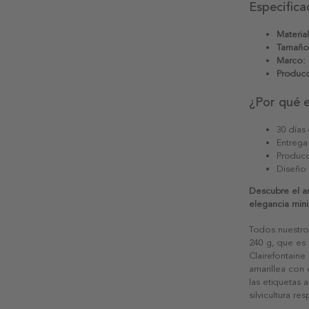
Especifica
Material
Tamaño
Marco:
Producc
¿Por qué 
30 días
Entrega
Producc
Diseño
Descubre el ar
elegancia mini
Todos nuestro
240 g, que es 
Clairefontaine
amarillea con
las etiquetas 
silvicultura re