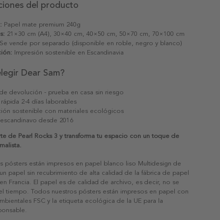
ciones del producto
:
Papel mate premium 240g
s:
21×30 cm (A4), 30×40 cm, 40×50 cm, 50×70 cm, 70×100 cm
Se vende por separado (disponible en roble, negro y blanco)
ión:
Impresión sostenible en Escandinavia
elegir Dear Sam?
 de devolución - prueba en casa sin riesgo
 rápida 2-4 días laborables
ión sostenible con materiales ecológicos
 escandinavo desde 2016
te de Pearl Rocks 3 y transforma tu espacio con un toque de
malista.
s pósters están impresos en papel blanco liso Multidesign de
un papel sin recubrimiento de alta calidad de la fábrica de papel
 en Francia. El papel es de calidad de archivo, es decir, no se
 el tiempo. Todos nuestros pósters están impresos en papel con
ambientales FSC y la etiqueta ecológica de la UE para la
sponsable.