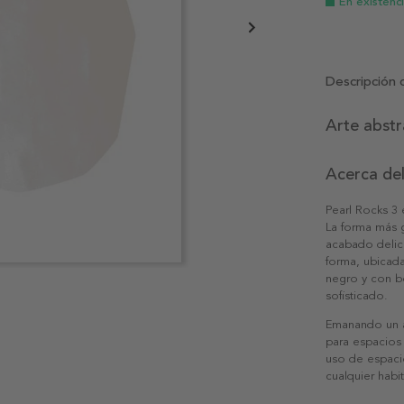
En existenc
Descripción 
Arte abstr
Acerca de
Pearl Rocks 3 
La forma más g
acabado delica
forma, ubicada
negro y con bo
sofisticado.
Emanando un a
para espacios
uso de espacio
cualquier habi