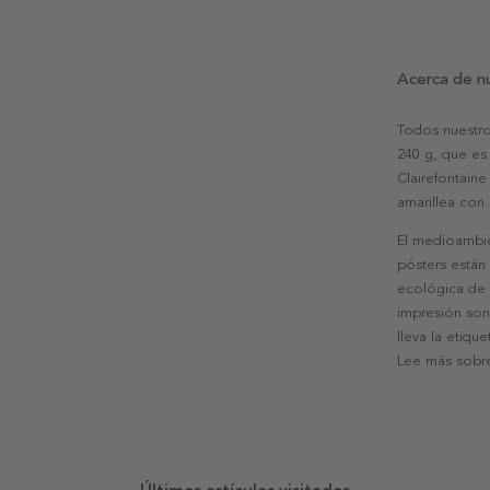
Acerca de n
Todos nuestro
240 g, que es 
Clairefontaine
amarillea con
El medioambie
pósters están
ecológica de l
impresión son
lleva la etiqu
Lee más sobre