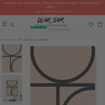
🌟 AHORA: 30% EN PÓSTERS ┃ DEVOLUCIÓN EN 30 DÍAS ┃ ENTREGA EN 2–7
DÍAS 📦✨
Code: SUMMER30
, hasta el 8/8
PÓSTERS
/
STIL
/
ARTE ABSTRACTO
/
PATTERN 1