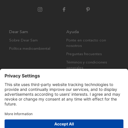
Dear Sam
Ayuda
Sobre Dear Sam
Ponte en contacto con
nosotros
Política medioambiental
Preguntas frecuentes
Términos y condiciones
generales
Derechos de autor © Many Brands AB 2023. Todos los derechos
reservados.