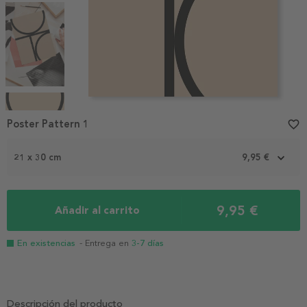
Item
1
Poster Pattern 1
favorite_border
of
4
21 x 30 cm
9,95 €
9,95 €
Añadir al carrito
En existencias
- Entrega en
3-7 días
Descripción del producto