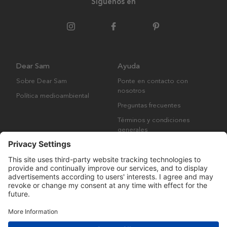
Síguenos en
Dear Sam
Ayuda
Sobre Dear Sam
Ponte en contacto con
nosotros
Política medioambiental
Preguntas frecuentes
Términos y condiciones
generales
Derechos de autor © Many Brands AB 2023. Todos los derechos
reservados.