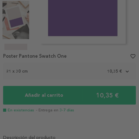
Item
1
Poster Pantone Swatch One
favorite_border
of
4
21 x 30 cm
10,35 €
10,35 €
Añadir al carrito
En existencias
- Entrega en
3-7 días
Descripción del producto