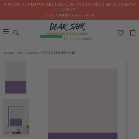
🌟 AHORA: 30% EN PÓSTERS ┃ DEVOLUCIÓN EN 30 DÍAS ┃ ENTREGA EN 2–7
DÍAS 📦✨
Code: SUMMER30
, hasta el 7/8
PÓSTERS
/
FÄRG
/
ROSADOS
/
PANTONE SWATCH ONE