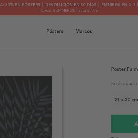
A: 30% EN PÓSTERS ┃ DEVOLUCIÓN EN 30 DÍAS ┃ ENTREGA EN 2–7 
Code: SUMMER30
, hasta el 7/8
Pósters
Marcos
Poster Pal
Seleccionar 
21 x 30 c
A