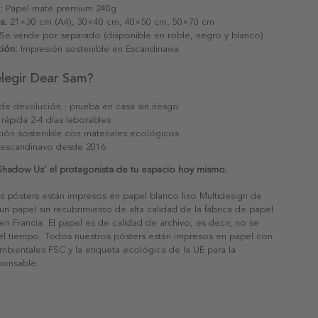
:
Papel mate premium 240g
s:
21×30 cm (A4), 30×40 cm, 40×50 cm, 50×70 cm
Se vende por separado (disponible en roble, negro y blanco)
ión:
Impresión sostenible en Escandinavia
elegir Dear Sam?
 de devolución - prueba en casa sin riesgo
 rápida 2-4 días laborables
ión sostenible con materiales ecológicos
 escandinavo desde 2016
Shadow Us' el protagonista de tu espacio hoy mismo.
s pósters están impresos en papel blanco liso Multidesign de
un papel sin recubrimiento de alta calidad de la fábrica de papel
 en Francia. El papel es de calidad de archivo, es decir, no se
 el tiempo. Todos nuestros pósters están impresos en papel con
ambientales FSC y la etiqueta ecológica de la UE para la
sponsable.