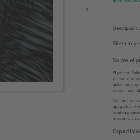
En existenc
Descripción 
Silencio 
Sobre el 
El póster 'Pal
palma superpue
utiliza un jue
evocan natural
Con una palet
apagados, y su
contemplativa
moderno y sof
Especifica