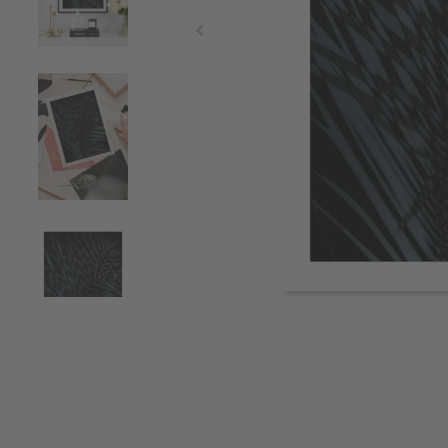
Item
1
of
4