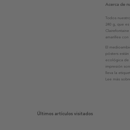
Acerca de n
Todos nuestro
240 g, que es 
Clairefontaine
amarillea con
El medioambie
pósters están
ecológica de l
impresión son
lleva la etiqu
Lee más sobre
Últimos artículos visitados