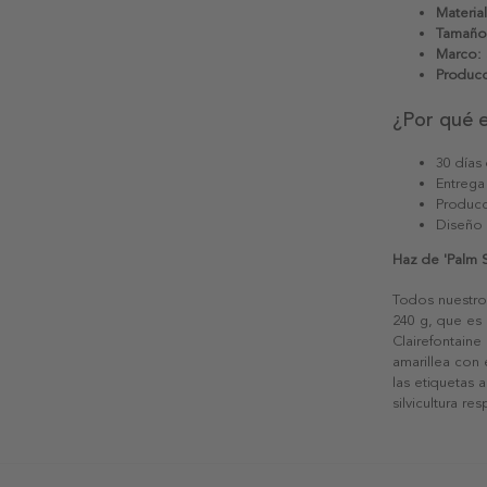
Material
Tamaño
Marco:
Producc
¿Por qué 
30 días
Entrega
Producc
Diseño
Haz de 'Palm 
Todos nuestro
240 g, que es 
Clairefontaine
amarillea con
las etiquetas 
silvicultura re