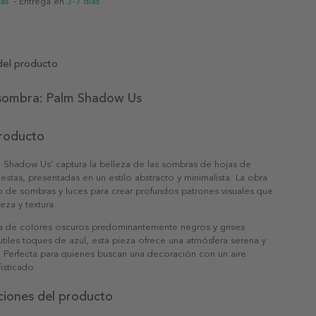
ias
- Entrega en
3-7 días
del producto
y sombra: Palm Shadow Us
producto
m Shadow Us' captura la belleza de las sombras de hojas de
stas, presentadas en un estilo abstracto y minimalista. La obra
go de sombras y luces para crear profundos patrones visuales que
eza y textura.
a de colores oscuros predominantemente negros y grises
tiles toques de azul, esta pieza ofrece una atmósfera serena y
. Perfecta para quienes buscan una decoración con un aire
isticado.
ciones del producto