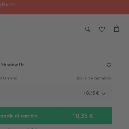
DÍAS 📦✨
m Shadow Us
favorite_border
el tamaño
(Guía de tamaños)
m
10,35 €
10,35 €
ñadir al carrito