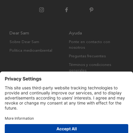
Dear Sam
Ayuda
Sobre Dear Sam
Ponte en contacto con
nosotros
Política medioambiental
Preguntas frecuentes
Términos y condiciones
generales
Derechos de autor © Many Brands AB 2023. Todos los derechos
reservados.