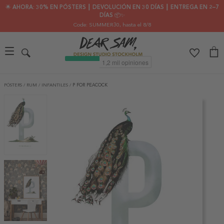
🌟 AHORA: 30% EN PÓSTERS ┃ DEVOLUCIÓN EN 30 DÍAS ┃ ENTREGA EN 2–7
DÍAS 📦✨
Code: SUMMER30
, hasta el 8/8
PÓSTERS
/
RUM
/
INFANTILES
/
P FOR PEACOCK