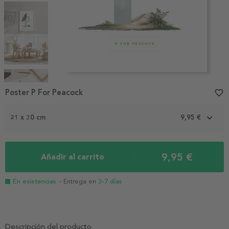
Item
1
Poster P For Peacock
favorite_border
of
5
21 x 30 cm
9,95 €
9,95 €
Añadir al carrito
En existencias
- Entrega en
3-7 días
Descripción del producto