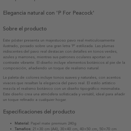
Elegancia natural con 'P For Peacock'
Sobre el producto
Este póster presenta un majestuoso pavo real meticulosamente
ilustrado, posado sobre una gran letra 'P' estilizada. Las plumas
iridiscentes del pavo real destacan con detalles en tonos verdes,
azules y marrones, mientras sus patrones oculares aportan un
contraste vibrante. El diseño incluye elementos botánicos al pie de la
composición, añadiendo un toque de realismo natural.
La paleta de colores incluye tonos suaves y naturales, con acentos
vivaces que resaltan la elegancia del pavo real. El estilo artístico
mezcla el realismo botánico con un diseño tipográfico minimalista.
Este diseño crea una atmósfera sofisticada y versátil, ideal para añadir
un toque refinado a cualquier hogar.
Especificaciones del producto
Material:
Papel mate premium 240g
Tamaños:
21×30 cm (A4), 30×40 cm, 40×50 cm, 50×70 cm