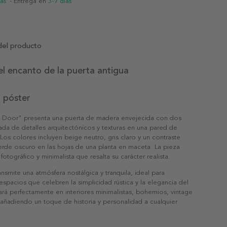
ias
- Entrega en
3-7 días
del producto
l encanto de la puerta antigua
 póster
d Door" presenta una puerta de madera envejecida con dos
da de detalles arquitectónicos y texturas en una pared de
Los colores incluyen beige neutro, gris claro y un contraste
erde oscuro en las hojas de una planta en maceta. La pieza
 fotográfico y minimalista que resalta su carácter realista.
ansmite una atmósfera nostálgica y tranquila, ideal para
espacios que celebren la simplicidad rústica y la elegancia del
rá perfectamente en interiores minimalistas, bohemios, vintage
, añadiendo un toque de historia y personalidad a cualquier