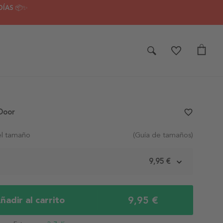
DÍAS 📦✨
Door
favorite_border
el tamaño
(Guía de tamaños)
m
9,95 €
9,95 €
ñadir al carrito