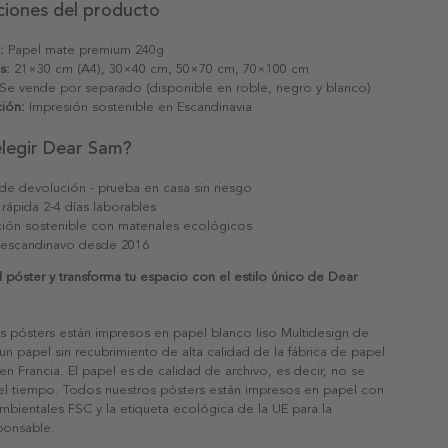
ciones del producto
:
Papel mate premium 240g
s:
21×30 cm (A4), 30×40 cm, 50×70 cm, 70×100 cm
Se vende por separado (disponible en roble, negro y blanco)
ión:
Impresión sostenible en Escandinavia
elegir Dear Sam?
 de devolución - prueba en casa sin riesgo
 rápida 2-4 días laborables
ión sostenible con materiales ecológicos
 escandinavo desde 2016
póster y transforma tu espacio con el estilo único de Dear
s pósters están impresos en papel blanco liso Multidesign de
un papel sin recubrimiento de alta calidad de la fábrica de papel
 en Francia. El papel es de calidad de archivo, es decir, no se
 el tiempo. Todos nuestros pósters están impresos en papel con
ambientales FSC y la etiqueta ecológica de la UE para la
sponsable.