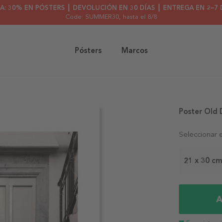
A: 30% EN PÓSTERS ┃ DEVOLUCIÓN EN 30 DÍAS ┃ ENTREGA EN 2–7 
Code: SUMMER30
, hasta el 8/8
Pósters
Marcos
Poster Old 
Seleccionar 
21 x 30 c
A