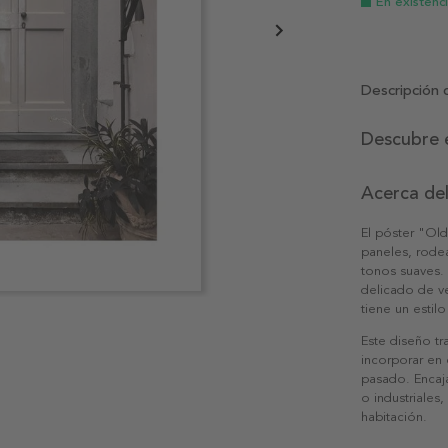
En existenc
Descripción 
Descubre e
Acerca del
El póster "Ol
paneles, rodea
tonos suaves. 
delicado de v
tiene un estilo
Este diseño tr
incorporar en 
pasado. Encaja
o industriales
habitación.