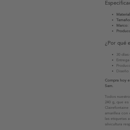
Especifica
Material
Tamaño
Marco:
Producc
¿Por qué 
30 días
Entrega
Producc
Diseño
Compra hoy el 
Sam.
Todos nuestro
240 g, que es 
Clairefontaine
amarillea con
las etiquetas 
silvicultura re