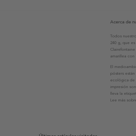
Acerca de n
Todos nuestro
240 g, que es 
Clairefontaine
amarillea con
El medioambie
pósters están
ecológica de l
impresión son
lleva la etiqu
Lee más sobre