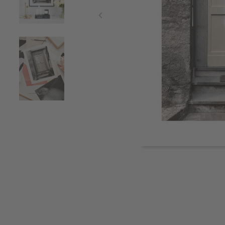
Item
1
of
3