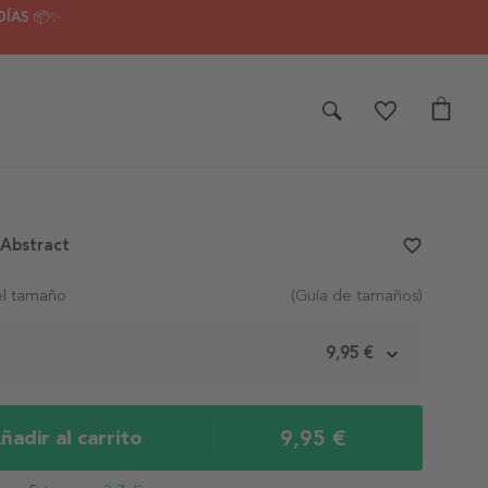
DÍAS 📦✨
 Abstract
favorite_border
el tamaño
(Guía de tamaños)
m
9,95 €
9,95 €
ñadir al carrito