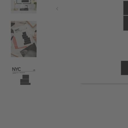
Item
1
of
5