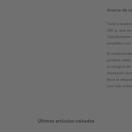
Acerca de n
Todos nuestro
240 g, que es 
Clairefontaine
amarillea con
El medioambie
pósters están
ecológica de l
impresión son
lleva la etiqu
Lee más sobre
Últimos artículos visitados