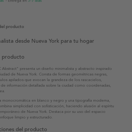
ias
- Entrega en
3-7 días
del producto
alista desde Nueva York para tu hogar
l producto
 Abstract" presenta un diseño minimalista y abstracto inspirado
 ciudad de Nueva York. Consta de formas geométricas negras,
ulos apilados que evocan la grandeza de los rascacielos,
e información detallada sobre la ciudad como coordenadas,
ea.
a monocromática en blanco y negro y una tipografía moderna,
mbina simplicidad con sofisticación, haciendo alusión al espíritu
emporáneo de Nueva York. Destaca por su uso del espacio
enfoque limpio y estructurado.
ciones del producto