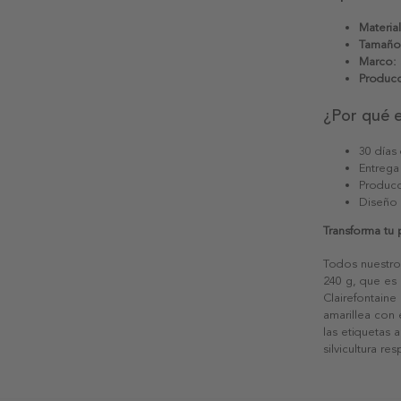
Material
Tamaño
Marco:
Producc
¿Por qué 
30 días
Entrega
Producc
Diseño
Transforma tu
Todos nuestro
240 g, que es 
Clairefontaine
amarillea con
las etiquetas 
silvicultura re