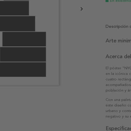
En existenc
Descripción 
Arte minim
Acerca de
El póster "NYC
en la icónica
cuatro rectáng
acompañados d
población y ár
Con una palet
este diseño co
urbano y cont
negativo y su 
Especifica