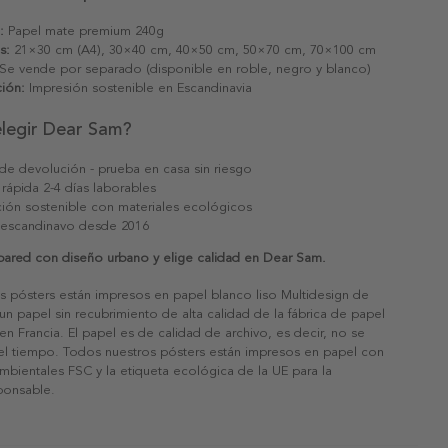
:
Papel mate premium 240g
s:
21×30 cm (A4), 30×40 cm, 40×50 cm, 50×70 cm, 70×100 cm
Se vende por separado (disponible en roble, negro y blanco)
ión:
Impresión sostenible en Escandinavia
elegir Dear Sam?
 de devolución - prueba en casa sin riesgo
 rápida 2-4 días laborables
ión sostenible con materiales ecológicos
 escandinavo desde 2016
 pared con diseño urbano y elige calidad en Dear Sam.
s pósters están impresos en papel blanco liso Multidesign de
un papel sin recubrimiento de alta calidad de la fábrica de papel
 en Francia. El papel es de calidad de archivo, es decir, no se
 el tiempo. Todos nuestros pósters están impresos en papel con
ambientales FSC y la etiqueta ecológica de la UE para la
sponsable.