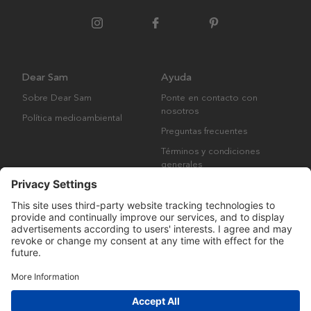
Dear Sam
Ayuda
Sobre Dear Sam
Ponte en contacto con
nosotros
Política medioambiental
Preguntas frecuentes
Términos y condiciones
generales
Derechos de autor © Many Brands AB 2023. Todos los derechos
reservados.