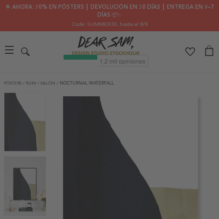
🌟 AHORA: 30% EN PÓSTERS ┃ DEVOLUCIÓN EN 30 DÍAS ┃ ENTREGA EN 2–7
DÍAS 📦✨
Code: SUMMER30
, hasta el 8/8
PÓSTERS
/
RUM
/
SALÓN
/
NOCTURNAL WATERFALL