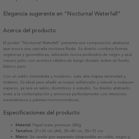
Elegancia sugerente en “Nocturnal Waterfall”
Acerca del producto
El poster "Nocturnal Waterfall" presenta una composición abstracta
que evoca una cascada nocturna fluida. Su diseño combina formas
orgánicas y geométricas, utilizando tonos profundos de negro y azul
oscuro junto con acentos cálidos de beige dorado sobre un fondo
blanco puro.
Con un estilo minimalista y moderno, este arte inspira serenidad y
misterio. Es ideal para añadir un toque sofisticado y natural a cualquier
espacio, ya sea un salón, dormitorio o estudio. Su diseño abstraído
invita a la contemplación y armoniza perfectamente con interiores
escandinavos y paletas monocromáticas.
Especificaciones del producto
Material:
Papel mate premium 240g
Tamaños:
21×30 cm (A4), 30×40 cm, 50×70 cm
Marco:
Se vende por separado (disponible en roble, negro y