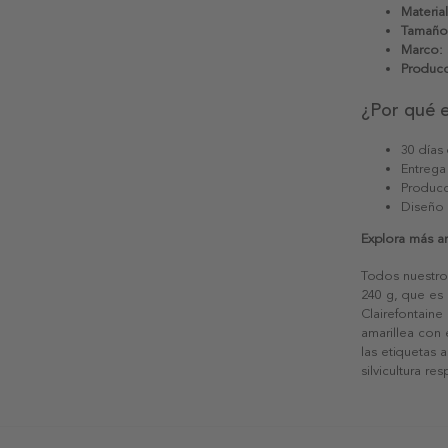
Material
Tamaño
Marco:
Producc
¿Por qué 
30 días
Entrega
Producc
Diseño
Explora más a
Todos nuestro
240 g, que es 
Clairefontaine
amarillea con
las etiquetas 
silvicultura re