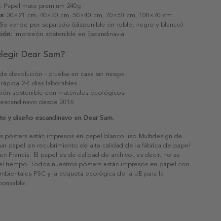
:
Papel mate premium 240g
s:
30×21 cm, 40×30 cm, 50×40 cm, 70×50 cm, 100×70 cm
Se vende por separado (disponible en roble, negro y blanco)
ión:
Impresión sostenible en Escandinavia
elegir Dear Sam?
 de devolución - prueba en casa sin riesgo
 rápida 2-4 días laborables
ión sostenible con materiales ecológicos
 escandinavo desde 2016
rte y diseño escandinavo en Dear Sam.
s pósters están impresos en papel blanco liso Multidesign de
un papel sin recubrimiento de alta calidad de la fábrica de papel
 en Francia. El papel es de calidad de archivo, es decir, no se
 el tiempo. Todos nuestros pósters están impresos en papel con
ambientales FSC y la etiqueta ecológica de la UE para la
sponsable.