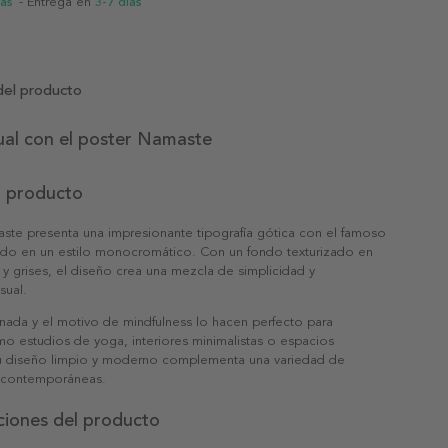
ias
- Entrega en
3-7 días
del producto
ual con el poster Namaste
l producto
aste presenta una impresionante tipografía gótica con el famoso
ado en un estilo monocromático. Con un fondo texturizado en
y grises, el diseño crea una mezcla de simplicidad y
sual.
finada y el motivo de mindfulness lo hacen perfecto para
o estudios de yoga, interiores minimalistas o espacios
 Su diseño limpio y moderno complementa una variedad de
 contemporáneas.
ciones del producto