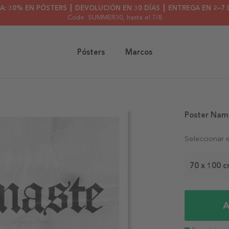
A: 30% EN PÓSTERS ┃ DEVOLUCIÓN EN 30 DÍAS ┃ ENTREGA EN 2–7 
Code: SUMMER30
, hasta el 7/8
Pósters
Marcos
Poster Nam
Seleccionar 
70 x 100 
A