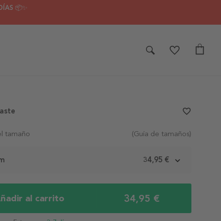
DÍAS 📦✨
aste
favorite_border
el tamaño
(Guía de tamaños)
cm
34,95 €
34,95 €
ñadir al carrito