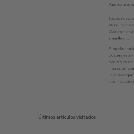
Acerca de n
Todos nuestro
240 g, que es 
Clairefontaine
amarillea con
El medioambie
pósters están
ecológica de l
impresión son
lleva la etiqu
Lee más sobre
Últimos artículos visitados