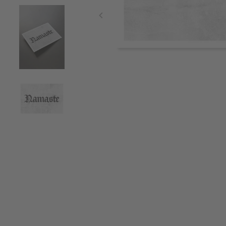
Item
1
of
4