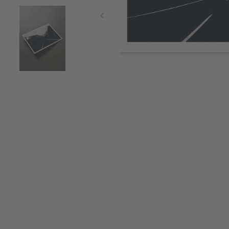
Item
1
of
3