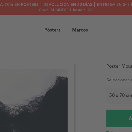
A: 30% EN PÓSTERS ┃ DEVOLUCIÓN EN 30 DÍAS ┃ ENTREGA EN 2–7 
Code: SUMMER30
, hasta el 7/8
Pósters
Marcos
Poster Mou
Seleccionar 
50 x 70 c
A