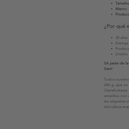
Tamaño
Marco:
Producc
¿Por qué 
30 días
Entrega
Producc
Diseño
Sé parte de l
Sam!
Todos nuestro
240 g, que es 
Clairefontaine
amarillea con
las etiquetas 
silvicultura re