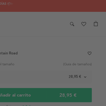
DÍAS 📦✨
ntain Road
favorite_border
el tamaño
(Guía de tamaños)
m
28,95 €
28,95 €
ñadir al carrito