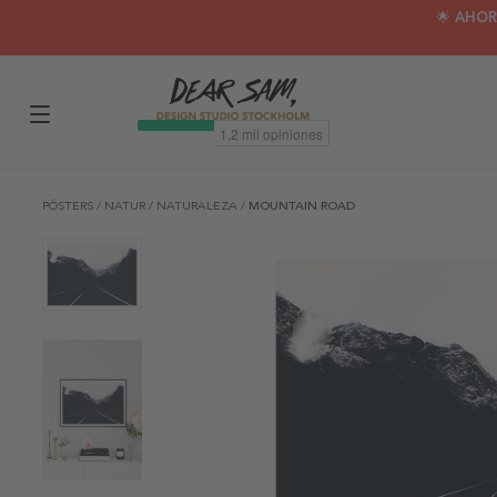
🌟 AHOR
PÓSTERS
/
NATUR
/
NATURALEZA
/
MOUNTAIN ROAD