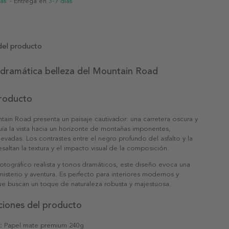
ias
- Entrega en
3-7 días
del producto
 dramática belleza del Mountain Road
producto
tain Road presenta un paisaje cautivador: una carretera oscura y
ía la vista hacia un horizonte de montañas imponentes,
evadas. Los contrastes entre el negro profundo del asfalto y la
esaltan la textura y el impacto visual de la composición.
fotográfico realista y tonos dramáticos, este diseño evoca una
isterio y aventura. Es perfecto para interiores modernos y
ue buscan un toque de naturaleza robusta y majestuosa.
ciones del producto
:
Papel mate premium 240g