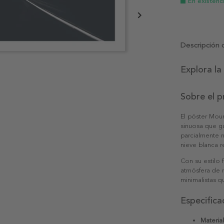
En existenc
Descripción 
Explora la
Sobre el 
El póster Moun
sinuosa que gu
parcialmente n
nieve blanca r
Con su estilo 
atmósfera de m
minimalistas q
Especifica
Material