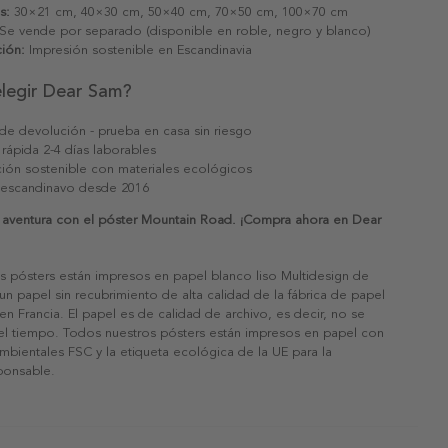
s:
30×21 cm, 40×30 cm, 50×40 cm, 70×50 cm, 100×70 cm
Se vende por separado (disponible en roble, negro y blanco)
ión:
Impresión sostenible en Escandinavia
elegir Dear Sam?
 de devolución - prueba en casa sin riesgo
 rápida 2-4 días laborables
ión sostenible con materiales ecológicos
 escandinavo desde 2016
a aventura con el póster Mountain Road. ¡Compra ahora en Dear
s pósters están impresos en papel blanco liso Multidesign de
un papel sin recubrimiento de alta calidad de la fábrica de papel
 en Francia. El papel es de calidad de archivo, es decir, no se
 el tiempo. Todos nuestros pósters están impresos en papel con
ambientales FSC y la etiqueta ecológica de la UE para la
sponsable.