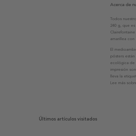
Acerca de n
Todos nuestro
240 g, que es 
Clairefontaine
amarillea con
El medioambie
pósters están
ecológica de l
impresión son
lleva la etiqu
Lee más sobre
Últimos artículos visitados