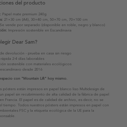
ciones del producto
:
Papel mate premium 240g
s:
21×30 cm (A4), 30×40 cm, 50×70 cm, 70×100 cm
Se vende por separado (disponible en roble, negro y blanco)
ión:
Impresión sostenible en Escandinavia
elegir Dear Sam?
 de devolución - prueba en casa sin riesgo
 rápida 2-4 días laborables
ión sostenible con materiales ecológicos
 escandinavo desde 2016
 espacio con "Mountain Lift" hoy mismo.
s pósters están impresos en papel blanco liso Multidesign de
un papel sin recubrimiento de alta calidad de la fábrica de papel
 en Francia. El papel es de calidad de archivo, es decir, no se
 el tiempo. Todos nuestros pósters están impresos en papel con
ambientales FSC y la etiqueta ecológica de la UE para la
sponsable.