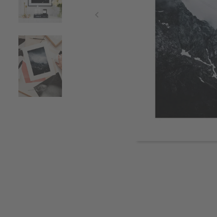
Item
1
of
3