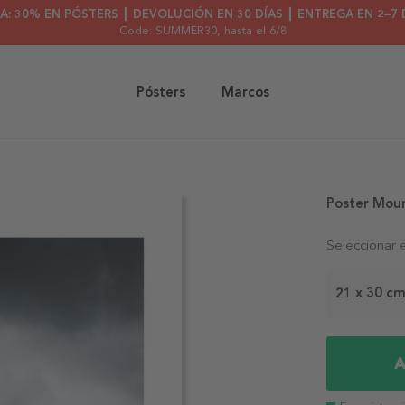
A: 30% EN PÓSTERS ┃ DEVOLUCIÓN EN 30 DÍAS ┃ ENTREGA EN 2–7 
Code: SUMMER30
, hasta el 6/8
Pósters
Marcos
Poster Moun
Seleccionar 
21 x 30 c
A