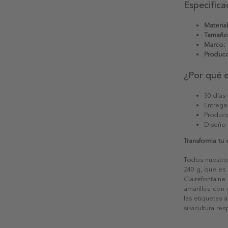
Especifica
Material
Tamaño
Marco:
Producc
¿Por qué 
30 días
Entrega
Producc
Diseño
Transforma tu
Todos nuestro
240 g, que es 
Clairefontaine
amarillea con
las etiquetas 
silvicultura re