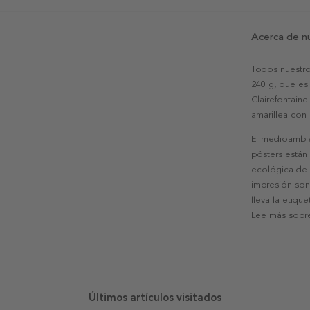
Acerca de n
Todos nuestro
240 g, que es 
Clairefontaine
amarillea con
El medioambie
pósters están
ecológica de l
impresión son
lleva la etiqu
Lee más sobre
Últimos artículos visitados