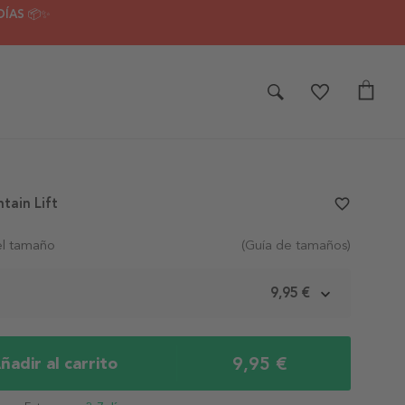
DÍAS 📦✨
tain Lift
favorite_border
el tamaño
(Guía de tamaños)
m
9,95 €
9,95 €
ñadir al carrito