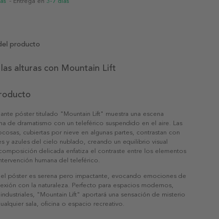
ias
- Entrega en
3-7 días
del producto
las alturas con Mountain Lift
producto
ante póster titulado "Mountain Lift" muestra una escena
na de dramatismo con un teleférico suspendido en el aire. Las
cosas, cubiertas por nieve en algunas partes, contrastan con
es y azules del cielo nublado, creando un equilibrio visual
 composición delicada enfatiza el contraste entre los elementos
 intervención humana del teleférico.
del póster es serena pero impactante, evocando emociones de
nexión con la naturaleza. Perfecto para espacios modernos,
 industriales, "Mountain Lift" aportará una sensación de misterio
ualquier sala, oficina o espacio recreativo.