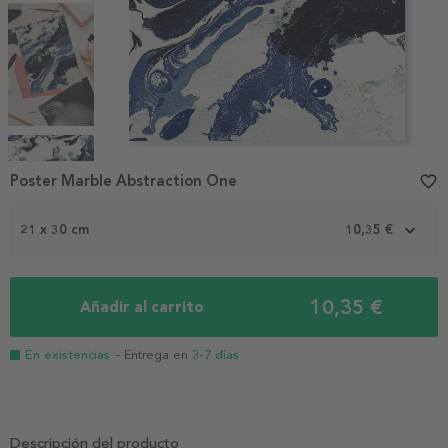
Item
1
Poster Marble Abstraction One
favorite_border
of
4
21 x 30 cm
10,35 €
10,35 €
Añadir al carrito
En existencias
- Entrega en
3-7 días
Descripción del producto