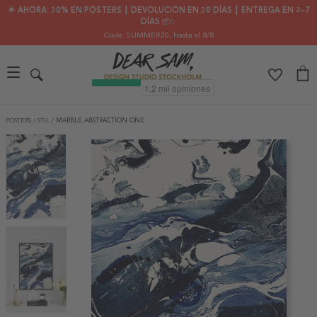
🌟 AHORA: 30% EN PÓSTERS ┃ DEVOLUCIÓN EN 30 DÍAS ┃ ENTREGA EN 2–7
DÍAS 📦✨
Code: SUMMER30
, hasta el 8/8
PÓSTERS
/
STIL
/
MARBLE ABSTRACTION ONE