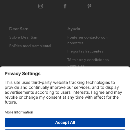
Dear Sam
Ayuda
Sobre Dear Sam
Ponte en contacto con
nosotros
Política medioambiental
Preguntas frecuentes
Términos y condiciones
generales
Derechos de autor © Many Brands AB 2023. Todos los derechos
reservados.