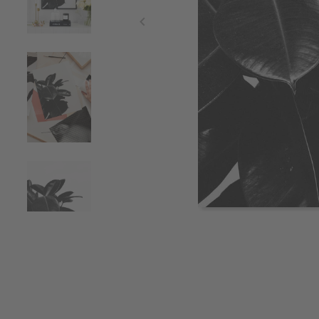
Item
1
of
5