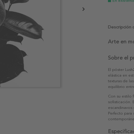
En existenc
Descripción 
Arte en m
Sobre el 
El póster Lush
elástica en es
texturas de la
equilibrio ent
Con su estilo 
sofisticación.
escandinavos o
Perfecto para 
contemporán
Especifica