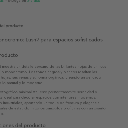
ias
- Entrega en
3-7 días
del producto
onocromo: Lush2 para espacios sofisticados
producto
2 muestra un detalle cercano de las brillantes hojas de un ficus
tilo monocromo. Los tonos negros y blancos resaltan las
s hojas, sus venas y su forma orgánica, creando un delicado
re lo natural y lo moderno.
fotográfico minimalista, este póster transmite serenidad y
 Es ideal para decorar espacios con interiores modernos,
 industriales, aportando un toque de frescura y elegancia.
salas de estar, dormitorios tranquilos o oficinas con un diseño
eo.
ciones del producto