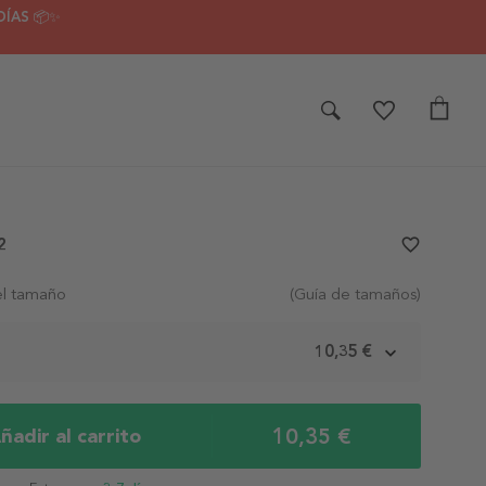
DÍAS 📦✨
2
favorite_border
el tamaño
(Guía de tamaños)
m
10,35 €
10,35 €
ñadir al carrito