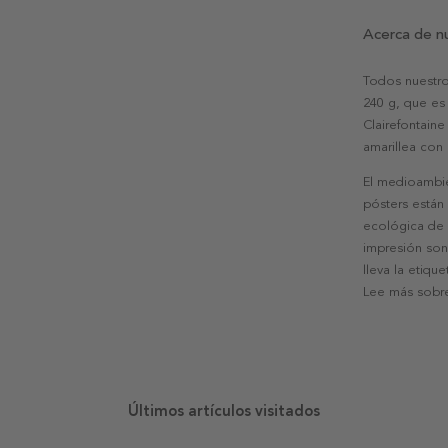
Acerca de n
Todos nuestro
240 g, que es 
Clairefontaine
amarillea con
El medioambie
pósters están
ecológica de l
impresión son
lleva la etiqu
Lee más sobre
Últimos artículos visitados