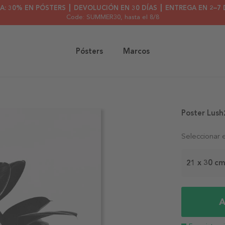
A: 30% EN PÓSTERS ┃ DEVOLUCIÓN EN 30 DÍAS ┃ ENTREGA EN 2–7 
Code: SUMMER30
, hasta el 8/8
Pósters
Marcos
Poster Lush
Seleccionar 
21 x 30 c
A