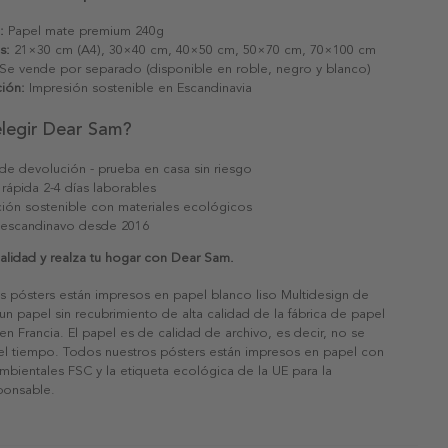
:
Papel mate premium 240g
s:
21×30 cm (A4), 30×40 cm, 40×50 cm, 50×70 cm, 70×100 cm
Se vende por separado (disponible en roble, negro y blanco)
ión:
Impresión sostenible en Escandinavia
elegir Dear Sam?
 de devolución - prueba en casa sin riesgo
 rápida 2-4 días laborables
ión sostenible con materiales ecológicos
 escandinavo desde 2016
calidad y realza tu hogar con Dear Sam.
s pósters están impresos en papel blanco liso Multidesign de
un papel sin recubrimiento de alta calidad de la fábrica de papel
 en Francia. El papel es de calidad de archivo, es decir, no se
 el tiempo. Todos nuestros pósters están impresos en papel con
ambientales FSC y la etiqueta ecológica de la UE para la
sponsable.