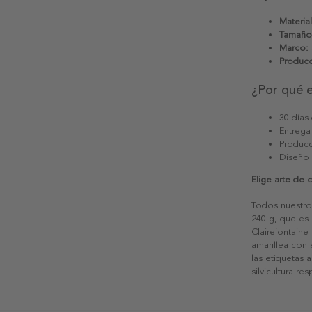
Material
Tamaño
Marco:
Producc
¿Por qué 
30 días
Entrega
Producc
Diseño
Elige arte de 
Todos nuestro
240 g, que es 
Clairefontaine
amarillea con
las etiquetas 
silvicultura re