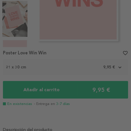
Item
1
Poster Love Win Win
favorite_border
of
4
21 x 30 cm
9,95 €
9,95 €
Añadir al carrito
En existencias
- Entrega en
3-7 días
Descripción del producto