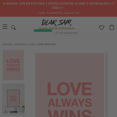
🌟 AHORA: 30% EN PÓSTERS ┃ DEVOLUCIÓN EN 30 DÍAS ┃ ENTREGA EN 2–7
DÍAS 📦✨
Code: SUMMER30
, hasta el 7/8
PÓSTERS
/
INTRESSEN
/
CITAT
/
LOVE WIN WIN