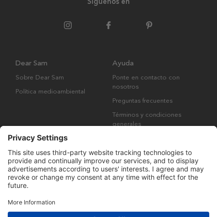
Síguenos en
Dear Sam
Ayuda
Sobre Dear Sam
Ponte en contacto con
nosotros
Política medioambiental
Preguntas frecuentes
Términos y condiciones
generales
Derechos de autor © Many Brands AB 2023. Todos los derechos
reservados.