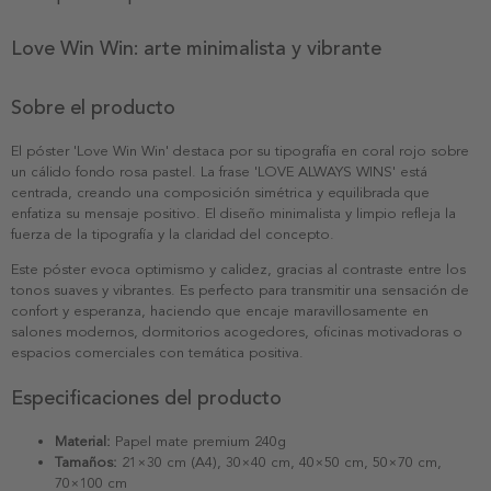
Love Win Win: arte minimalista y vibrante
Sobre el producto
El póster 'Love Win Win' destaca por su tipografía en coral rojo sobre
un cálido fondo rosa pastel. La frase 'LOVE ALWAYS WINS' está
centrada, creando una composición simétrica y equilibrada que
enfatiza su mensaje positivo. El diseño minimalista y limpio refleja la
fuerza de la tipografía y la claridad del concepto.
Este póster evoca optimismo y calidez, gracias al contraste entre los
tonos suaves y vibrantes. Es perfecto para transmitir una sensación de
confort y esperanza, haciendo que encaje maravillosamente en
salones modernos, dormitorios acogedores, oficinas motivadoras o
espacios comerciales con temática positiva.
Especificaciones del producto
Material:
Papel mate premium 240g
Tamaños:
21×30 cm (A4), 30×40 cm, 40×50 cm, 50×70 cm,
70×100 cm