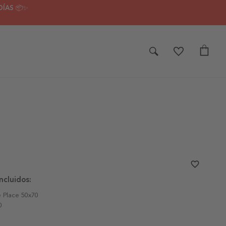
DÍAS 📦✨
favorite_border
ncluidos:
e Place 50x70
0