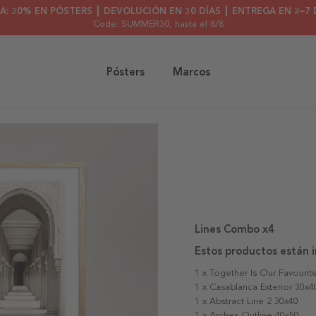
A: 30% EN PÓSTERS ┃ DEVOLUCIÓN EN 30 DÍAS ┃ ENTREGA EN 2–7 
Code: SUMMER30
, hasta el 8/8
Pósters
Marcos
Lines Combo x4
Estos productos están i
1 x Together Is Our Favourit
1 x Casablanca Exterior 30x4
1 x Abstract Line 2 30x40
1 x Arches Outline 40x50