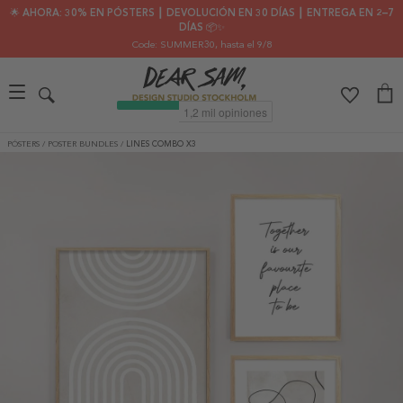
🌟 AHORA: 30% EN PÓSTERS ┃ DEVOLUCIÓN EN 30 DÍAS ┃ ENTREGA EN 2–7
DÍAS 📦✨
Code: SUMMER30
, hasta el 9/8
PÓSTERS
/
POSTER BUNDLES
/
LINES COMBO X3