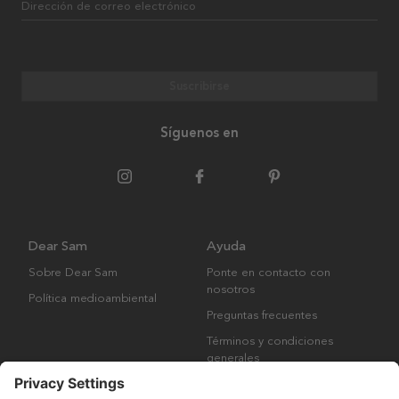
Dirección de correo electrónico
Suscribirse
Síguenos en
Dear Sam
Ayuda
Sobre Dear Sam
Ponte en contacto con
nosotros
Política medioambiental
Preguntas frecuentes
Términos y condiciones
generales