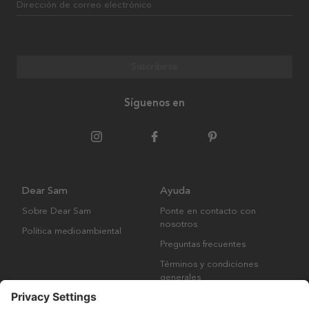
Dirección de correo electrónico
Suscribirse
Síguenos en
Dear Sam
Ayuda
Sobre Dear Sam
Ponte en contacto con
nosotros
Política medioambiental
Preguntas frecuentes
Términos y condiciones
generales