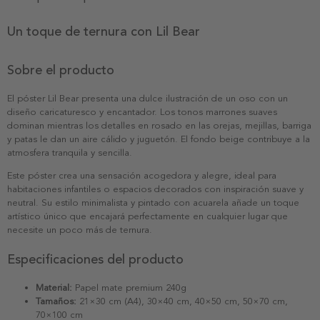
Un toque de ternura con Lil Bear
Sobre el producto
El póster Lil Bear presenta una dulce ilustración de un oso con un
diseño caricaturesco y encantador. Los tonos marrones suaves
dominan mientras los detalles en rosado en las orejas, mejillas, barriga
y patas le dan un aire cálido y juguetón. El fondo beige contribuye a la
atmosfera tranquila y sencilla.
Este póster crea una sensación acogedora y alegre, ideal para
habitaciones infantiles o espacios decorados con inspiración suave y
neutral. Su estilo minimalista y pintado con acuarela añade un toque
artístico único que encajará perfectamente en cualquier lugar que
necesite un poco más de ternura.
Especificaciones del producto
Material:
Papel mate premium 240g
Tamaños:
21×30 cm (A4), 30×40 cm, 40×50 cm, 50×70 cm,
70×100 cm