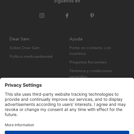
Síguenos en
Dear Sam
Ayuda
Sobre Dear Sam
Ponte en contacto con
nosotros
Política medioambiental
Preguntas frecuentes
Términos y condiciones
generales
Derechos de autor © Many Brands AB 2023. Todos los derechos
reservados.