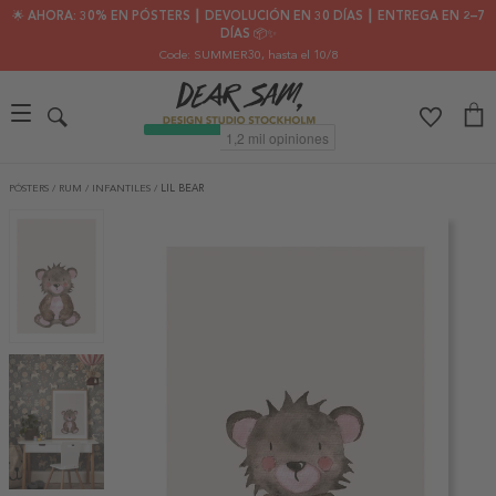
🌟 AHORA: 30% EN PÓSTERS ┃ DEVOLUCIÓN EN 30 DÍAS ┃ ENTREGA EN 2–7
DÍAS 📦✨
Code: SUMMER30
, hasta el 10/8
PÓSTERS
/
RUM
/
INFANTILES
/
LIL BEAR