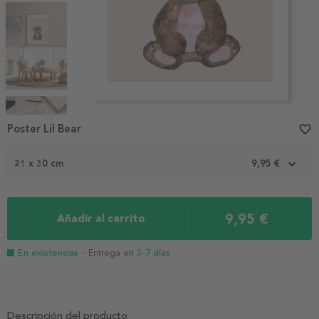
Item
1
Poster Lil Bear
favorite_border
of
5
21 x 30 cm
9,95 €
9,95 €
Añadir al carrito
En existencias
- Entrega en
3-7 días
Descripción del producto