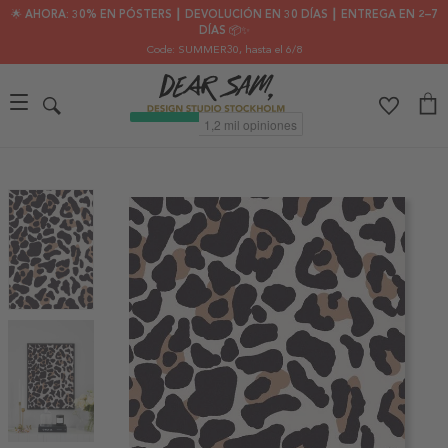
🌟 AHORA: 30% EN PÓSTERS ┃ DEVOLUCIÓN EN 30 DÍAS ┃ ENTREGA EN 2–7
DÍAS 📦✨
Code: SUMMER30
, hasta el 6/8