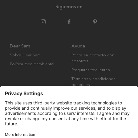
Síguenos en
Dear Sam
Ayuda
Sobre Dear Sam
Ponte en contacto con
nosotros
Política medioambiental
Preguntas frecuentes
Términos y condiciones
generales
Derechos de autor © Many Brands AB 2023. Todos los derechos
reservados.