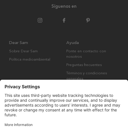
Síguenos en
Dear Sam
Ayuda
Sobre Dear Sam
Ponte en contacto con
nosotros
Política medioambiental
Preguntas frecuentes
Términos y condiciones
generales
Derechos de autor © Many Brands AB 2023. Todos los derechos
reservados.