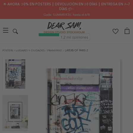
🌟 AHORA: 30% EN PÓSTERS ┃ DEVOLUCIÓN EN 30 DÍAS ┃ ENTREGA EN 2–7
DÍAS 📦✨
Code: SUMMER30
, hasta el 6/8
PÓSTERS
/
LUGARES Y CIUDADES
/
FRANKRIKE
/
LAYERS OF PARIS 2