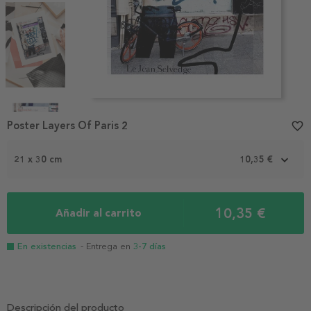
Item
1
Poster Layers Of Paris 2
favorite_border
of
4
21 x 30 cm
10,35 €
10,35 €
Añadir al carrito
En existencias
- Entrega en
3-7 días
Descripción del producto