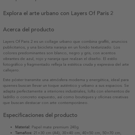
Explora el arte urbano con Layers Of Paris 2
Acerca del producto
Layers Of Paris 2 es un collage urbano que combina graffiti, anuncios
publicitarios, y una bicicleta naranja en un fondo texturizado. Los
colores predominantes son blanco, negro y gris, con acentos
vibrantes de azul, rojo y naranja que realzan el diseño. El estilo
fotográfico y fragmentado refleja la estética cruda y expresiva del arte
callejero.
Este póster transmite una atmósfera moderna y energética, ideal para
quienes buscan llevar un toque auténtico y urbano a sus espacios. Se
adapta perfectamente a interiores industriales, lofts con elementos de
ladrillo o concreto expuesto, así como boutiques y oficinas creativas
que buscan destacar con arte contemporáneo.
Especificaciones del producto
Material:
Papel mate premium 240g
Tamaños:
21×30 cm (A4), 30×40 cm, 40×50 cm, 50×70 cm,