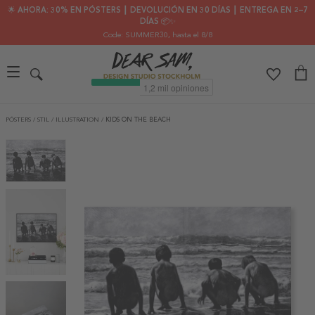
🌟 AHORA: 30% EN PÓSTERS ┃ DEVOLUCIÓN EN 30 DÍAS ┃ ENTREGA EN 2–7
DÍAS 📦✨
Code: SUMMER30
, hasta el 8/8
PÓSTERS
/
STIL
/
ILLUSTRATION
/
KIDS ON THE BEACH