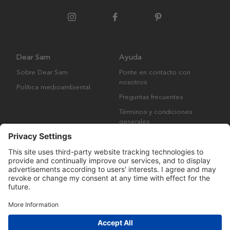
Dear Sam
Ayuda
Sobre Dear Sam
Ponte en contacto con
nosotros
Política medioambiental
Preguntas frecuentes
Términos y condiciones
generales
Derechos de autor © Many Brands AB 2023. Todos los derechos
reservados.