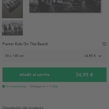
Item
Poster Kids On The Beach
favorite_border
1
of
70 x 100 cm
34,95 €
4
34,95 €
Añadir al carrito
En existencias
- Entrega en
3-7 días
Descripción del producto