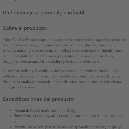
Un homenaje a la nostalgia infantil
Sobre el producto
'Kids On The Beach' captura cuatro niños sentados o agachados sobre
la orilla de una playa, mientras contemplan las olas del océano. Su
postura natural y despreocupada refleja la inocencia y el vínculo puro
con la naturaleza. La escena se presenta en un monocromático
elegante, destacando los detalles y texturas del motivo.
La composición y el estilo ilustrativo crean un ambiente tranquilo y
reflexivo, evocando memorias infantiles y momentos de exploración.
Ideal para cualquier espacio inspirado en decoraciones minimalistas,
vintage o costeras.
Especificaciones del producto
Material:
Papel mate premium 240g
Tamaños:
30×21 cm, 40×30 cm, 50×40 cm, 70×50 cm, 100×70
cm
Marco:
Se vende por separado (disponible en roble, negro y