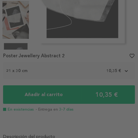
Item
1
Poster Jewellery Abstract 2
favorite_border
of
4
21 x 30 cm
10,35 €
10,35 €
Añadir al carrito
En existencias
- Entrega en
3-7 días
Descripción del producto