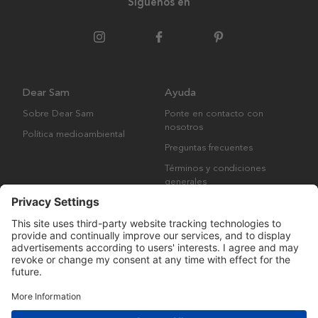
Síguenos en
Dear Sam
Ayuda
Sobre Dear Sam
Ponte en contacto con
nosotros
Política medioambiental
Preguntas frecuentes
Términos y condiciones
generales
Derechos de autor © Many Brands AB 2023. Todos los derechos
reservados.