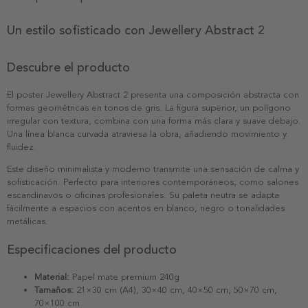
Un estilo sofisticado con Jewellery Abstract 2
Descubre el producto
El poster Jewellery Abstract 2 presenta una composición abstracta con
formas geométricas en tonos de gris. La figura superior, un polígono
irregular con textura, combina con una forma más clara y suave debajo.
Una línea blanca curvada atraviesa la obra, añadiendo movimiento y
fluidez.
Este diseño minimalista y moderno transmite una sensación de calma y
sofisticación. Perfecto para interiores contemporáneos, como salones
escandinavos o oficinas profesionales. Su paleta neutra se adapta
fácilmente a espacios con acentos en blanco, negro o tonalidades
metálicas.
Especificaciones del producto
Material:
Papel mate premium 240g
Tamaños:
21×30 cm (A4), 30×40 cm, 40×50 cm, 50×70 cm,
70×100 cm