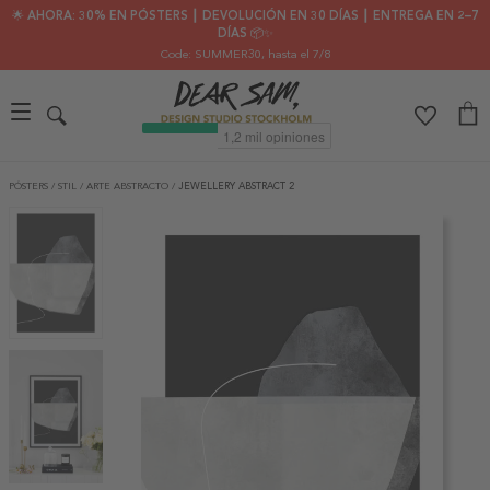
🌟 AHORA: 30% EN PÓSTERS ┃ DEVOLUCIÓN EN 30 DÍAS ┃ ENTREGA EN 2–7
DÍAS 📦✨
Code: SUMMER30
, hasta el 7/8
PÓSTERS
/
STIL
/
ARTE ABSTRACTO
/
JEWELLERY ABSTRACT 2