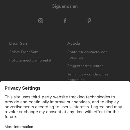
Síguenos en
Dear Sam
Ayuda
Sobre Dear Sam
Ponte en contacto con
nosotros
Política medioambiental
Preguntas frecuentes
Términos y condiciones
generales
Derechos de autor © Many Brands AB 2023. Todos los derechos
reservados.