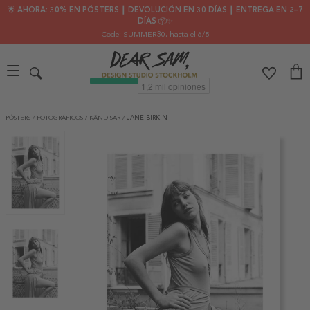
🌟 AHORA: 30% EN PÓSTERS ┃ DEVOLUCIÓN EN 30 DÍAS ┃ ENTREGA EN 2–7
DÍAS 📦✨
Code: SUMMER30
, hasta el 6/8
PÓSTERS
/
FOTOGRÁFICOS
/
KÄNDISAR
/
JANE BIRKIN