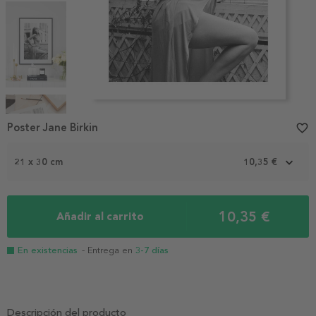
Item
1
Poster Jane Birkin
favorite_border
of
7
21 x 30 cm
10,35 €
10,35 €
Añadir al carrito
En existencias
- Entrega en
3-7 días
Descripción del producto