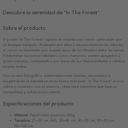
Descubre la serenidad de 'In The Forest'
Sobre el producto
El póster 'In The Forest' captura un majestuoso ciervo caminando por
un bosque tranquilo. Rodeado por altas y oscuras troncos de árboles,
el ciervo es iluminado por suaves rayos de luz filtrados entre las ramas.
Predominan los tonos naturales como marrones, verdes apagados y
grises oscuros, contrastados por áreas de luz blanca brillante y cálidos
toques ámbar.
Con un aire fotográfico extremadamente realista, inmortaliza la
elegancia de la naturaleza en su forma más pura. 'In The Forest' evoca
calma y conexión con el entorno, ideal para interiores que buscan
tranquilidad y sofisticación natural.
Especificaciones del producto
Material:
Papel mate premium 240g
Tamaños:
21×30 cm (A4), 30×40 cm, 40×50 cm, 50×70 cm,
70×100 cm