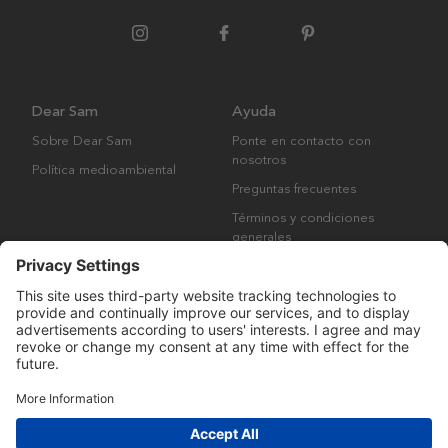
Dear Sam
Ayuda
Sobre Dear Sam
Ponte en contacto con
nosotros
Política medioambiental
Preguntas frecuentes
Términos y condiciones
generales
Derechos de autor © Many Brands AB 2023. Todos los derechos
reservados.