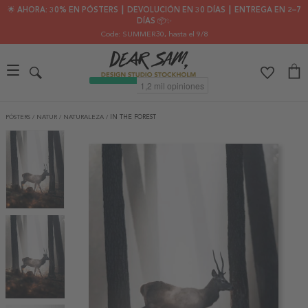
🌟 AHORA: 30% EN PÓSTERS ┃ DEVOLUCIÓN EN 30 DÍAS ┃ ENTREGA EN 2–7
DÍAS 📦✨
Code: SUMMER30
, hasta el 9/8
PÓSTERS
/
NATUR
/
NATURALEZA
/
IN THE FOREST