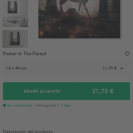
Item
1
Poster In The Forest
favorite_border
of
5
30 x 40 cm
21,75 €
21,75 €
Añadir al carrito
En existencias
- Entrega en
3-7 días
Descripción del producto