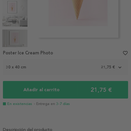
Item
1
Poster Ice Cream Photo
favorite_border
of
5
30 x 40 cm
21,75 €
21,75 €
Añadir al carrito
En existencias
- Entrega en
3-7 días
Descripción del producto