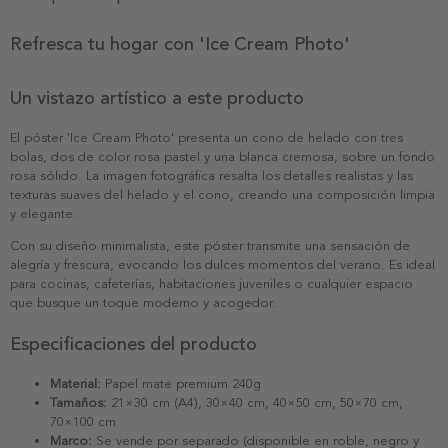
Refresca tu hogar con 'Ice Cream Photo'
Un vistazo artístico a este producto
El póster 'Ice Cream Photo' presenta un cono de helado con tres
bolas, dos de color rosa pastel y una blanca cremosa, sobre un fondo
rosa sólido. La imagen fotográfica resalta los detalles realistas y las
texturas suaves del helado y el cono, creando una composición limpia
y elegante.
Con su diseño minimalista, este póster transmite una sensación de
alegría y frescura, evocando los dulces momentos del verano. Es ideal
para cocinas, cafeterías, habitaciones juveniles o cualquier espacio
que busque un toque moderno y acogedor.
Especificaciones del producto
Material:
Papel mate premium 240g
Tamaños:
21×30 cm (A4), 30×40 cm, 40×50 cm, 50×70 cm,
70×100 cm
Marco:
Se vende por separado (disponible en roble, negro y