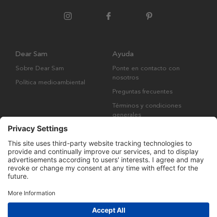
Dear Sam
Ayuda
Sobre Dear Sam
Ponte en contacto con
nosotros
Política medioambiental
Preguntas frecuentes
Términos y condiciones
generales
Derechos de autor © Many Brands AB 2023. Todos los derechos
reservados.