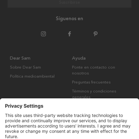
Suscribirse
Síguenos en
Dear Sam
Ayuda
Sobre Dear Sam
Ponte en contacto con
nosotros
Política medioambiental
Preguntas frecuentes
Términos y condiciones
generales
Derechos de autor © Many Brands AB 2023. Todos los derechos
reservados.