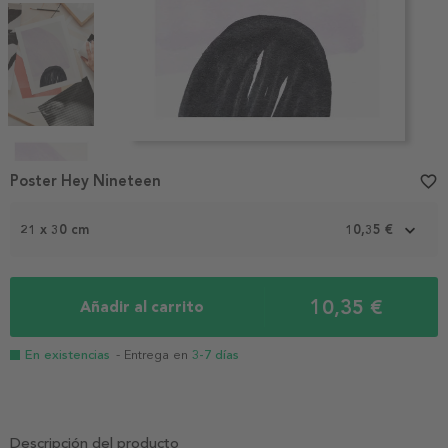
Item
1
Poster Hey Nineteen
favorite_border
of
5
21 x 30 cm
10,35 €
10,35 €
Añadir al carrito
En existencias
- Entrega en
3-7 días
Descripción del producto