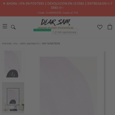
🌟 AHORA: 30% EN PÓSTERS ┃ DEVOLUCIÓN EN 30 DÍAS ┃ ENTREGA EN 2–7
DÍAS 📦✨
Code: SUMMER30
, hasta el 7/8
PÓSTERS
/
STIL
/
ARTE ABSTRACTO
/
HEY NINETEEN