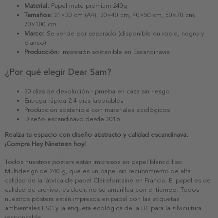
Material:
Papel mate premium 240g
Tamaños:
21×30 cm (A4), 30×40 cm, 40×50 cm, 50×70 cm,
70×100 cm
Marco:
Se vende por separado (disponible en roble, negro y
blanco)
Producción:
Impresión sostenible en Escandinavia
¿Por qué elegir Dear Sam?
30 días de devolución - prueba en casa sin riesgo
Entrega rápida 2-4 días laborables
Producción sostenible con materiales ecológicos
Diseño escandinavo desde 2016
Realza tu espacio con diseño abstracto y calidad escandinava.
¡Compra Hey Nineteen hoy!
Todos nuestros pósters están impresos en papel blanco liso
Multidesign de 240 g, que es un papel sin recubrimiento de alta
calidad de la fábrica de papel Clairefontaine en Francia. El papel es de
calidad de archivo, es decir, no se amarillea con el tiempo. Todos
nuestros pósters están impresos en papel con las etiquetas
ambientales FSC y la etiqueta ecológica de la UE para la silvicultura
responsable.