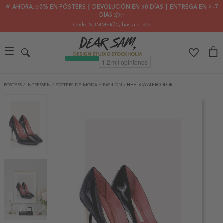
🌟 AHORA: 30% EN PÓSTERS ┃ DEVOLUCIÓN EN 30 DÍAS ┃ ENTREGA EN 2–7
DÍAS 📦✨
Code: SUMMER30
, hasta el 8/8
PÓSTERS
/
INTRESSEN
/
PÓSTERS DE MODA Y FASHION
/
HEELS WATERCOLOR