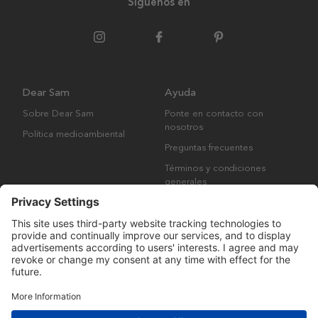
Síguenos en
Dear Sam
Ayuda
Sobre Dear Sam
Ponte en contacto con
nosotros
Política medioambiental
Preguntas frecuentes
Términos y condiciones
generales
Derechos de autor © Many Brands AB 2023. Todos los derechos
reservados.