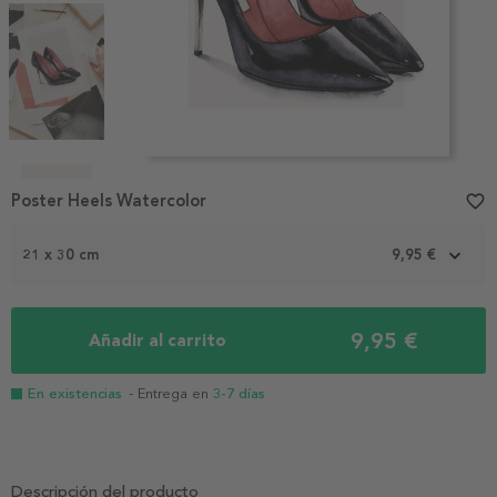
Item
1
Poster Heels Watercolor
favorite_border
of
4
21 x 30 cm
9,95 €
9,95 €
Añadir al carrito
En existencias
- Entrega en
3-7 días
Descripción del producto