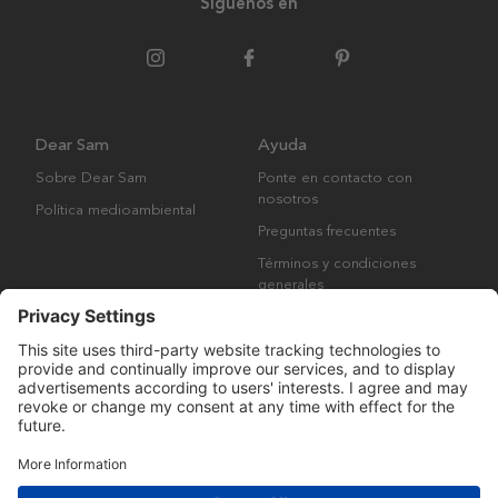
Síguenos en
Dear Sam
Ayuda
Sobre Dear Sam
Ponte en contacto con
nosotros
Política medioambiental
Preguntas frecuentes
Términos y condiciones
generales
Derechos de autor © Many Brands AB 2023. Todos los derechos
reservados.