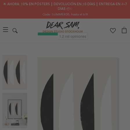
🌟 AHORA: 30% EN PÓSTERS ┃ DEVOLUCIÓN EN 30 DÍAS ┃ ENTREGA EN 2–7
DÍAS 📦✨
Code: SUMMER30
, hasta el 6/8