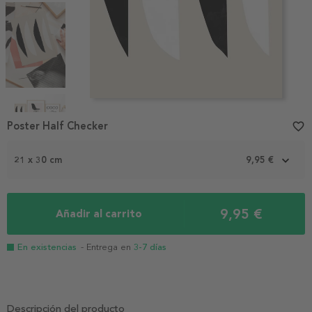
Item
1
Poster Half Checker
favorite_border
of
4
21 x 30 cm
9,95 €
9,95 €
Añadir al carrito
En existencias
- Entrega en
3-7 días
Descripción del producto