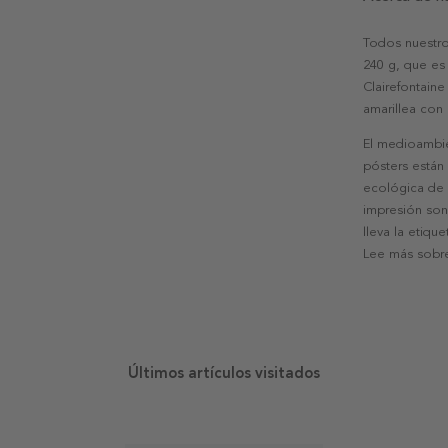
Todos nuestro
240 g, que es 
Clairefontaine
amarillea con
El medioambie
pósters están
ecológica de l
impresión son
lleva la etiqu
Lee más sobre
Últimos artículos visitados