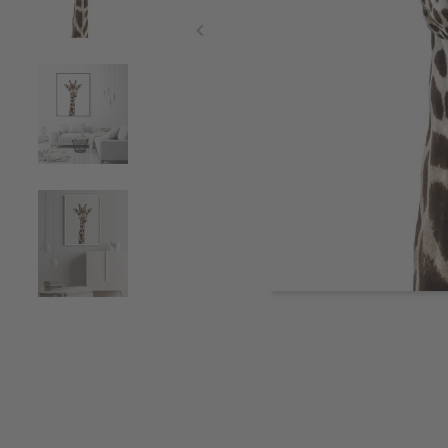
Item
1
of
5