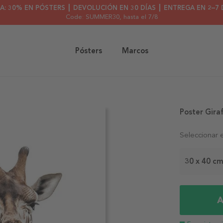
A: 30% EN PÓSTERS ┃ DEVOLUCIÓN EN 30 DÍAS ┃ ENTREGA EN 2–7 
Code: SUMMER30
, hasta el 7/8
Pósters
Marcos
Poster Giraf
Seleccionar 
30 x 40 c
A