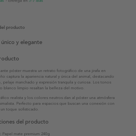
ias
- Entrega en
3-7 días
del producto
 único y elegante
producto
ante póster muestra un retrato fotográfico de una jirafa en
seño captura la apariencia natural y única del animal, destacando
o, pelaje manchado y expresión tranquila y curiosa. Los tonos
ndo blanco limpio resaltan la belleza del motivo.
gráfico realista y los colores neutros dan al póster una atmósfera
imalista. Perfecto para espacios que buscan una conexión con
y un toque sofisticado.
ciones del producto
:
Papel mate premium 240g