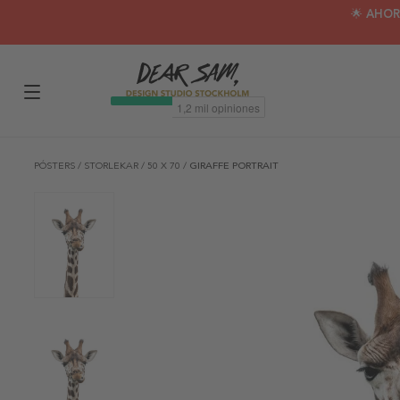
🌟 AHOR
PÓSTERS
/
STORLEKAR
/
50 X 70
/
GIRAFFE PORTRAIT