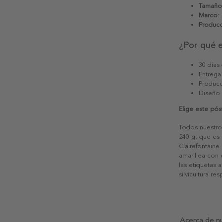
Tamaño
Marco:
Producc
¿Por qué 
30 días
Entrega
Producc
Diseño
Elige este pós
Todos nuestro
240 g, que es 
Clairefontaine
amarillea con
las etiquetas 
silvicultura re
Acerca de n