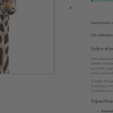
En existenc
Descripción 
Un retrato
Sobre el 
Este impresion
detalle. El di
su cuello larg
tierra y el fo
El estilo foto
moderna y min
la naturaleza 
Especifica
Material