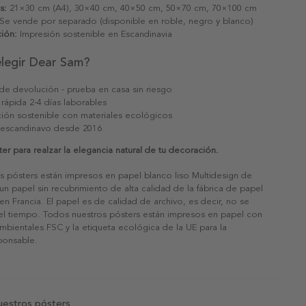
s:
21×30 cm (A4), 30×40 cm, 40×50 cm, 50×70 cm, 70×100 cm
Se vende por separado (disponible en roble, negro y blanco)
ión:
Impresión sostenible en Escandinavia
elegir Dear Sam?
 de devolución - prueba en casa sin riesgo
 rápida 2-4 días laborables
ión sostenible con materiales ecológicos
 escandinavo desde 2016
ter para realzar la elegancia natural de tu decoración.
s pósters están impresos en papel blanco liso Multidesign de
un papel sin recubrimiento de alta calidad de la fábrica de papel
 en Francia. El papel es de calidad de archivo, es decir, no se
 el tiempo. Todos nuestros pósters están impresos en papel con
ambientales FSC y la etiqueta ecológica de la UE para la
sponsable.
uestros pósters