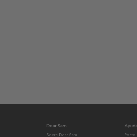
Dear Sam
Ayud
Sobre Dear Sam
Ponte 