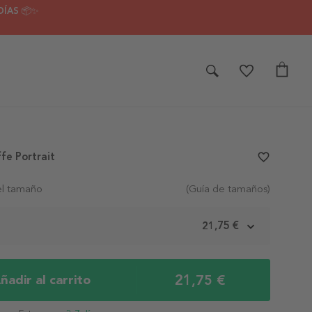
DÍAS 📦✨
fe Portrait
favorite_border
el tamaño
(Guía de tamaños)
m
21,75 €
21,75 €
ñadir al carrito