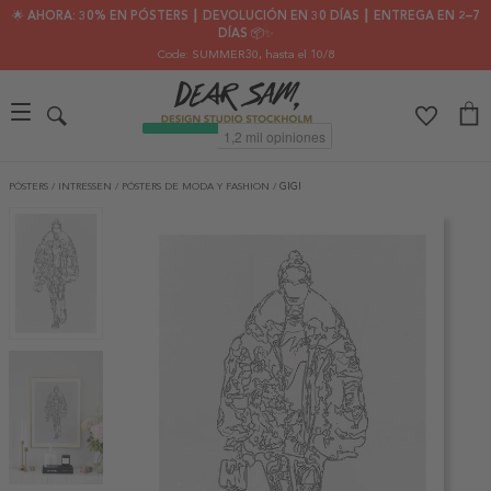
🌟 AHORA: 30% EN PÓSTERS ┃ DEVOLUCIÓN EN 30 DÍAS ┃ ENTREGA EN 2–7
DÍAS 📦✨
Code: SUMMER30
, hasta el 10/8
PÓSTERS
/
INTRESSEN
/
PÓSTERS DE MODA Y FASHION
/
GIGI