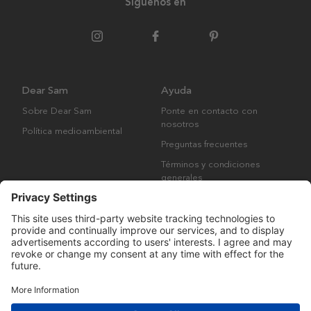
Síguenos en
Dear Sam
Ayuda
Sobre Dear Sam
Ponte en contacto con
nosotros
Política medioambiental
Preguntas frecuentes
Términos y condiciones
generales
Derechos de autor © Many Brands AB 2023. Todos los derechos
reservados.