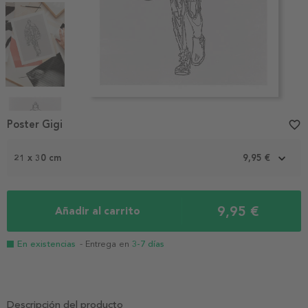
Item
1
Poster Gigi
favorite_border
of
4
21 x 30 cm
9,95 €
9,95 €
Añadir al carrito
En existencias
- Entrega en
3-7 días
Descripción del producto