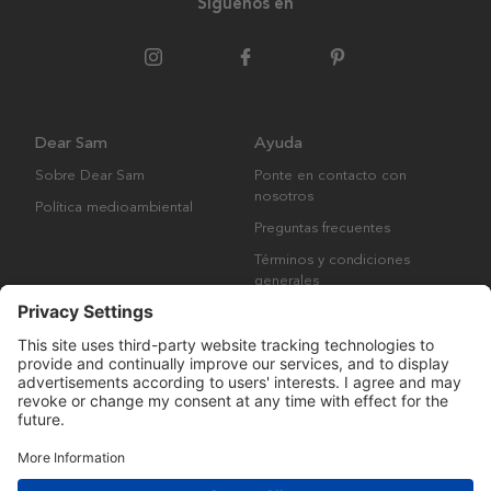
Síguenos en
Dear Sam
Ayuda
Sobre Dear Sam
Ponte en contacto con
nosotros
Política medioambiental
Preguntas frecuentes
Términos y condiciones
generales
Derechos de autor © Many Brands AB 2023. Todos los derechos
reservados.