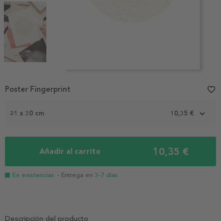
Item
1
Poster Fingerprint
favorite_border
of
5
21 x 30 cm
10,35 €
10,35 €
Añadir al carrito
En existencias
- Entrega en
3-7 días
Descripción del producto