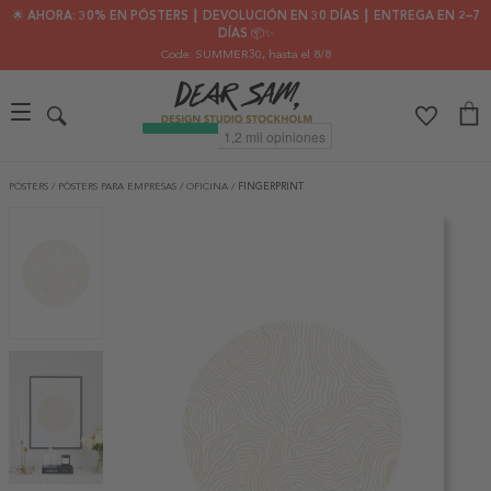
🌟 AHORA: 30% EN PÓSTERS ┃ DEVOLUCIÓN EN 30 DÍAS ┃ ENTREGA EN 2–7
DÍAS 📦✨
Code: SUMMER30
, hasta el 8/8
PÓSTERS
/
PÓSTERS PARA EMPRESAS
/
OFICINA
/
FINGERPRINT