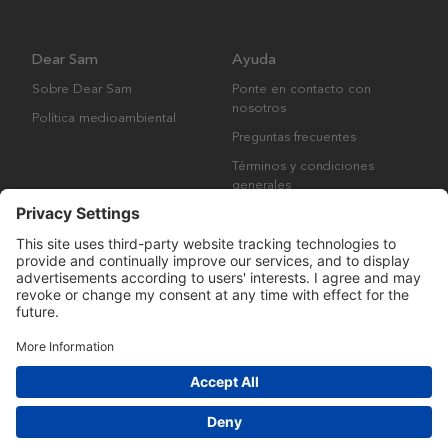
Dear Sam
Ayuda
Sobre Dear Sam
Ponte en contacto con
nosotros
Política medioambiental
Preguntas frecuentes
Términos y condiciones
generales
Derechos de autor © Many Brands AB 2023. Todos los derechos
reservados.