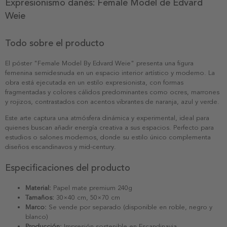
Expresionismo danés: Female Model de Edvard
Weie
Todo sobre el producto
El póster "Female Model By Edvard Weie" presenta una figura
femenina semidesnuda en un espacio interior artístico y moderno. La
obra está ejecutada en un estilo expresionista, con formas
fragmentadas y colores cálidos predominantes como ocres, marrones
y rojizos, contrastados con acentos vibrantes de naranja, azul y verde.
Este arte captura una atmósfera dinámica y experimental, ideal para
quienes buscan añadir energía creativa a sus espacios. Perfecto para
estudios o salones modernos, donde su estilo único complementa
diseños escandinavos y mid-century.
Especificaciones del producto
Material:
Papel mate premium 240g
Tamaños:
30×40 cm, 50×70 cm
Marco:
Se vende por separado (disponible en roble, negro y
blanco)
Producción:
Impresión sostenible en Escandinavia