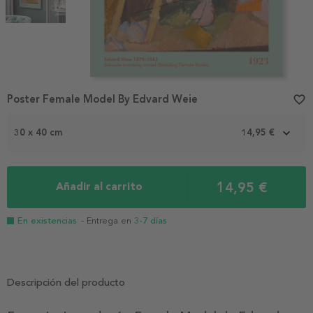
Item
Poster Female Model By Edvard Weie
favorite_border
1
of
2
30 x 40 cm
14,95 €
14,95 €
Añadir al carrito
En existencias
- Entrega en
3-7 días
Descripción del producto