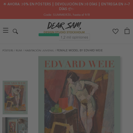
🌟 AHORA: 30% EN PÓSTERS ┃ DEVOLUCIÓN EN 30 DÍAS ┃ ENTREGA EN 2–7
DÍAS 📦✨
Code: SUMMER30
, hasta el 9/8
PÓSTERS
/
RUM
/
HABITACIÓN JUVENIL
/
FEMALE MODEL BY EDVARD WEIE