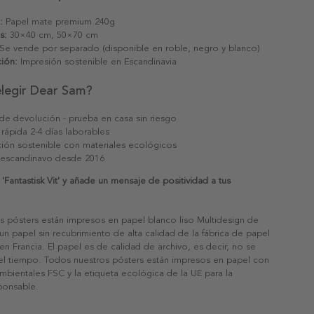
:
Papel mate premium 240g
s:
30×40 cm, 50×70 cm
Se vende por separado (disponible en roble, negro y blanco)
ión:
Impresión sostenible en Escandinavia
elegir Dear Sam?
 de devolución - prueba en casa sin riesgo
 rápida 2-4 días laborables
ión sostenible con materiales ecológicos
 escandinavo desde 2016
Fantastisk Vit' y añade un mensaje de positividad a tus
s pósters están impresos en papel blanco liso Multidesign de
un papel sin recubrimiento de alta calidad de la fábrica de papel
 en Francia. El papel es de calidad de archivo, es decir, no se
 el tiempo. Todos nuestros pósters están impresos en papel con
ambientales FSC y la etiqueta ecológica de la UE para la
sponsable.