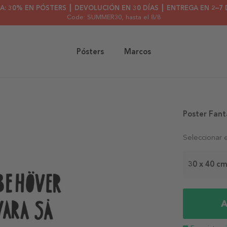
A: 30% EN PÓSTERS ┃ DEVOLUCIÓN EN 30 DÍAS ┃ ENTREGA EN 2–7 
Code: SUMMER30
, hasta el 8/8
Pósters
Marcos
Poster Fanta
Seleccionar 
30 x 40 c
A