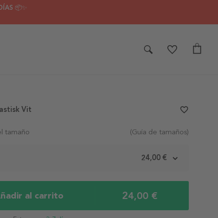
DÍAS 📦✨
stisk Vit
favorite_border
el tamaño
(Guía de tamaños)
m
24,00 €
24,00 €
ñadir al carrito