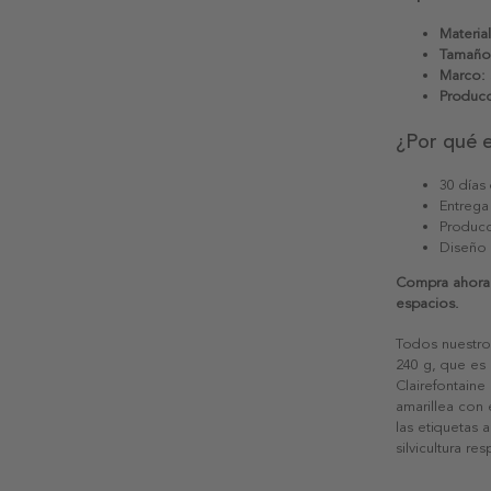
Material
Tamaño
Marco:
Producc
¿Por qué 
30 días
Entrega
Producc
Diseño
Compra ahora '
espacios.
Todos nuestro
240 g, que es 
Clairefontaine
amarillea con
las etiquetas 
silvicultura re