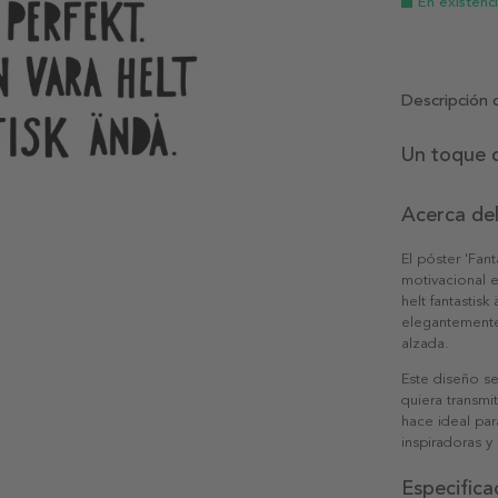
En existenc
Descripción 
Un toque d
Acerca de
El póster 'Fan
motivacional e
helt fantastis
elegantemente
alzada.
Este diseño se
quiera transmit
hace ideal pa
inspiradoras y 
Especifica