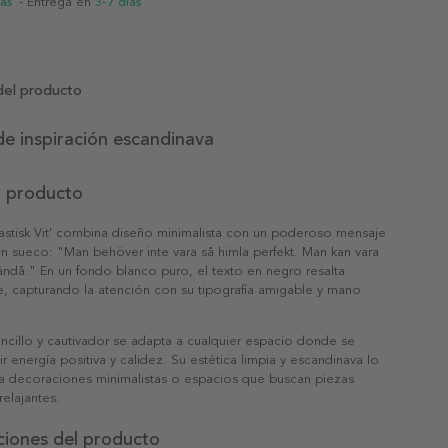
ias
- Entrega en
3-7 días
del producto
e inspiración escandinava
l producto
tastisk Vit' combina diseño minimalista con un poderoso mensaje
n sueco: "Man behöver inte vara så himla perfekt. Man kan vara
k ändå." En un fondo blanco puro, el texto en negro resalta
, capturando la atención con su tipografía amigable y mano
ncillo y cautivador se adapta a cualquier espacio donde se
ir energía positiva y calidez. Su estética limpia y escandinava lo
ra decoraciones minimalistas o espacios que buscan piezas
relajantes.
ciones del producto