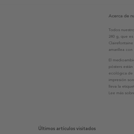
Acerca de n
Todos nuestro
240 g, que es 
Clairefontaine
amarillea con
El medioambie
pósters están
ecológica de l
impresión son
lleva la etiqu
Lee más sobre
Últimos artículos visitados