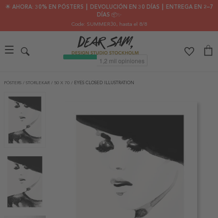
🌟 AHORA: 30% EN PÓSTERS ┃ DEVOLUCIÓN EN 30 DÍAS ┃ ENTREGA EN 2–7
DÍAS 📦✨
Code: SUMMER30
, hasta el 8/8
PÓSTERS
/
STORLEKAR
/
50 X 70
/
EYES CLOSED ILLUSTRATION