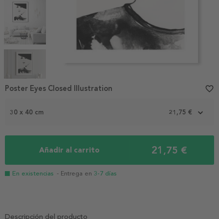
Item
1
Poster Eyes Closed Illustration
favorite_border
of
5
30 x 40 cm
21,75 €
21,75 €
Añadir al carrito
En existencias
- Entrega en
3-7 días
Descripción del producto