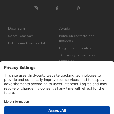
Dear Sam
Ayuda
Sobre Dear Sam
Ponte en contacto con
nosotros
Política medioambiental
Preguntas frecuentes
Términos y condiciones
generales
Derechos de autor © Many Brands AB 2023. Todos los derechos
reservados.