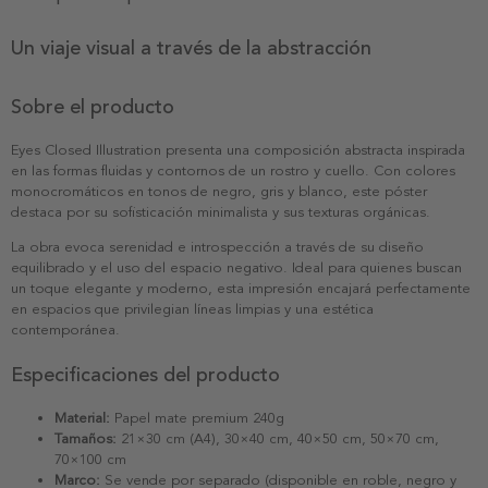
Un viaje visual a través de la abstracción
Sobre el producto
Eyes Closed Illustration presenta una composición abstracta inspirada
en las formas fluidas y contornos de un rostro y cuello. Con colores
monocromáticos en tonos de negro, gris y blanco, este póster
destaca por su sofisticación minimalista y sus texturas orgánicas.
La obra evoca serenidad e introspección a través de su diseño
equilibrado y el uso del espacio negativo. Ideal para quienes buscan
un toque elegante y moderno, esta impresión encajará perfectamente
en espacios que privilegian líneas limpias y una estética
contemporánea.
Especificaciones del producto
Material:
Papel mate premium 240g
Tamaños:
21×30 cm (A4), 30×40 cm, 40×50 cm, 50×70 cm,
70×100 cm
Marco:
Se vende por separado (disponible en roble, negro y