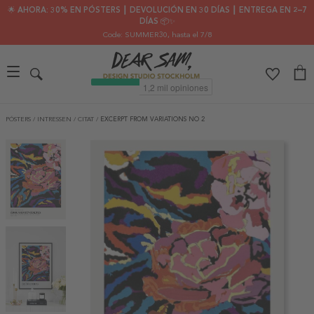
🌟 AHORA: 30% EN PÓSTERS ┃ DEVOLUCIÓN EN 30 DÍAS ┃ ENTREGA EN 2–7
DÍAS 📦✨
Code: SUMMER30
, hasta el 7/8
PÓSTERS
/
INTRESSEN
/
CITAT
/
EXCERPT FROM VARIATIONS NO 2