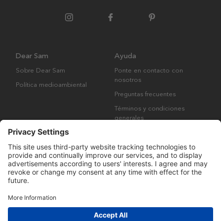
Dear Sam
Ayuda
Sobre Dear Sam
Ponte en contacto con
nosotros
Política medioambiental
Preguntas frecuentes
Términos y condiciones
generales
Derechos de autor © Many Brands AB 2023. Todos los derechos
reservados.