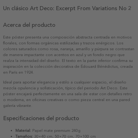
Un clásico Art Deco: Excerpt From Variations No 2
Acerca del producto
Este póster presenta una composición abstracta centrada en motivos
florales, con formas orgánicas estilizadas y trazos enérgicos. Los
colores saturados como rosa, naranja, amarillo y púrpura se contrastan
de manera impactante con acentos en azul y un fondo negro que
realza la intensidad del diseño. El texto en la parte inferior confirma su
inspiración en la colección decorativa de Édouard Bénédictus, creada
en París en 1924.
Ideal para aportar elegancia y estilo a cualquier espacio, el diseño
mezcla opulencia y sofisticación, típico del periodo Art Deco. Este
póster encajará perfectamente en una sala de estar con detalles retro
o moderna, en oficinas creativas o como pieza central en una pared
galería vibrante.
Especificaciones del producto
Material:
Papel mate premium 240g
Tamaños:
30×40 cm, 50×70 cm, 70×100 cm