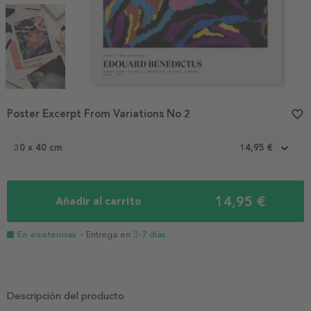
Item
Poster Excerpt From Variations No 2
favorite_border
1
of
3
30 x 40 cm
14,95 €
14,95 €
Añadir al carrito
En existencias
- Entrega en
3-7 días
Descripción del producto