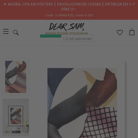
🌟 AHORA: 30% EN PÓSTERS ┃ DEVOLUCIÓN EN 30 DÍAS ┃ ENTREGA EN 2–7
DÍAS 📦✨
Code: SUMMER30
, hasta el 8/8