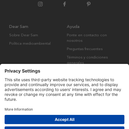
Dear Sam
Ayuda
Sobre Dear Sam
Ponte en contacto con
nosotros
Política medioambiental
Preguntas frecuentes
Términos y condiciones
generales
Derechos de autor © Many Brands AB 2023. Todos los derechos
reservados.