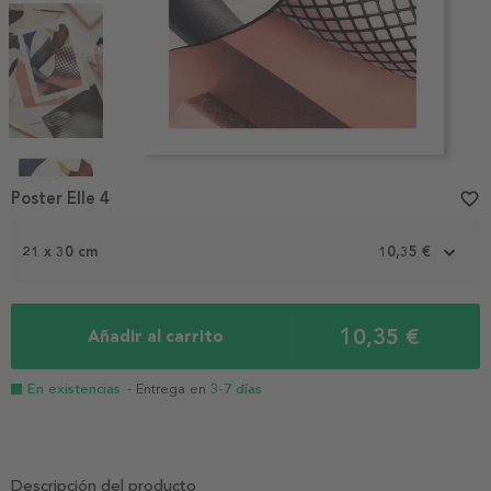
Item
1
Poster Elle 4
favorite_border
of
5
21 x 30 cm
10,35 €
10,35 €
Añadir al carrito
En existencias
- Entrega en
3-7 días
Descripción del producto