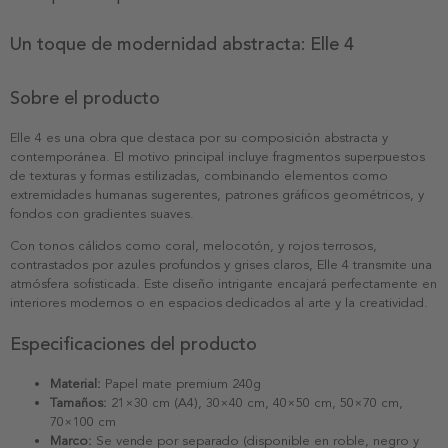
Un toque de modernidad abstracta: Elle 4
Sobre el producto
Elle 4 es una obra que destaca por su composición abstracta y
contemporánea. El motivo principal incluye fragmentos superpuestos
de texturas y formas estilizadas, combinando elementos como
extremidades humanas sugerentes, patrones gráficos geométricos, y
fondos con gradientes suaves.
Con tonos cálidos como coral, melocotón, y rojos terrosos,
contrastados por azules profundos y grises claros, Elle 4 transmite una
atmósfera sofisticada. Este diseño intrigante encajará perfectamente en
interiores modernos o en espacios dedicados al arte y la creatividad.
Especificaciones del producto
Material:
Papel mate premium 240g
Tamaños:
21×30 cm (A4), 30×40 cm, 40×50 cm, 50×70 cm,
70×100 cm
Marco:
Se vende por separado (disponible en roble, negro y