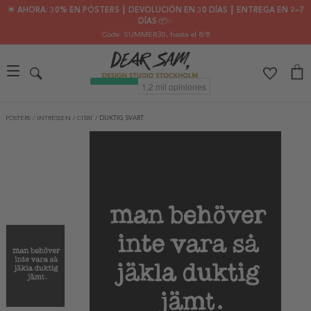
🌟 AHORA: 30% EN PÓSTERS ┃ DEVOLUCIÓN EN 30 DÍAS ┃ ENTREGA EN 2–7
DÍAS 📦✨
Code: SUMMER30
, hasta el 8/8
PÓSTERS
/
INTRESSEN
/
CITAT
/
DUKTIG SVART