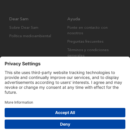
Dear Sam
Ayuda
Sobre Dear Sam
Ponte en contacto con
nosotros
Política medioambiental
Preguntas frecuentes
Términos y condiciones
generales
Derechos de autor © Many Brands AB 2023. Todos los derechos
reservados.