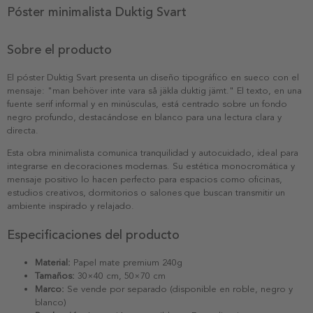
Póster minimalista Duktig Svart
Sobre el producto
El póster Duktig Svart presenta un diseño tipográfico en sueco con el
mensaje: "man behöver inte vara så jäkla duktig jämt." El texto, en una
fuente serif informal y en minúsculas, está centrado sobre un fondo
negro profundo, destacándose en blanco para una lectura clara y
directa.
Esta obra minimalista comunica tranquilidad y autocuidado, ideal para
integrarse en decoraciones modernas. Su estética monocromática y
mensaje positivo lo hacen perfecto para espacios como oficinas,
estudios creativos, dormitorios o salones que buscan transmitir un
ambiente inspirado y relajado.
Especificaciones del producto
Material:
Papel mate premium 240g
Tamaños:
30×40 cm, 50×70 cm
Marco:
Se vende por separado (disponible en roble, negro y
blanco)