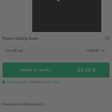
Poster Duktig Svart
favorite_border
30 x 40 cm
24,00 €
24,00 €
Añadir al carrito
En existencias
- Entrega en
3-7 días
Descripción del producto