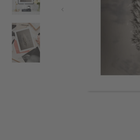
Item
1
of
3