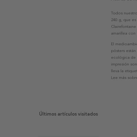
Todos nuestro
240 g, que es 
Clairefontaine
amarillea con
El medioambie
pósters están
ecológica de l
impresión son
lleva la etiqu
Lee más sobre
Últimos artículos visitados