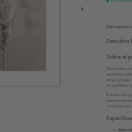
En existenc
Descripción 
Descubre l
Sobre el 
Este póster p
elemento natur
beige y taupe 
un equilibrio v
El estilo fotog
que buscan de
centrada crea 
Especifica
Material