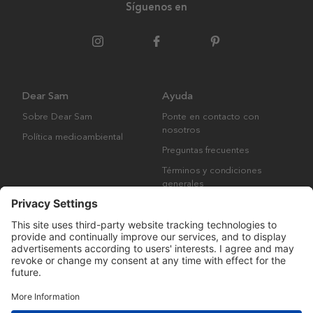
Síguenos en
Dear Sam
Ayuda
Sobre Dear Sam
Ponte en contacto con
nosotros
Política medioambiental
Preguntas frecuentes
Términos y condiciones
generales
Derechos de autor © Many Brands AB 2023. Todos los derechos
reservados.