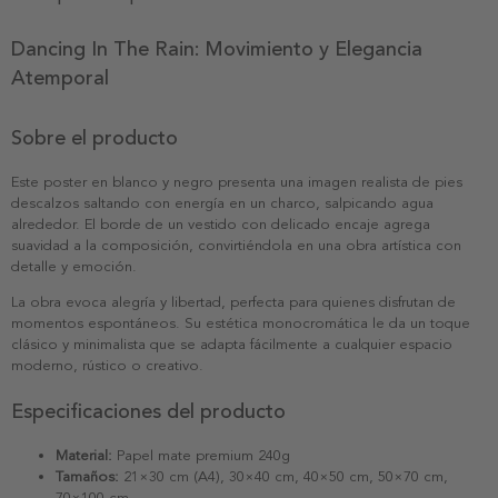
Dancing In The Rain: Movimiento y Elegancia
Atemporal
Sobre el producto
Este poster en blanco y negro presenta una imagen realista de pies
descalzos saltando con energía en un charco, salpicando agua
alrededor. El borde de un vestido con delicado encaje agrega
suavidad a la composición, convirtiéndola en una obra artística con
detalle y emoción.
La obra evoca alegría y libertad, perfecta para quienes disfrutan de
momentos espontáneos. Su estética monocromática le da un toque
clásico y minimalista que se adapta fácilmente a cualquier espacio
moderno, rústico o creativo.
Especificaciones del producto
Material:
Papel mate premium 240g
Tamaños:
21×30 cm (A4), 30×40 cm, 40×50 cm, 50×70 cm,
70×100 cm