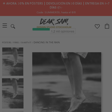
🌟 AHORA: 30% EN PÓSTERS ┃ DEVOLUCIÓN EN 30 DÍAS ┃ ENTREGA EN 2–7
DÍAS 📦✨
Code: SUMMER30
, hasta el 8/8
PÓSTERS
/
FÄRG
/
SVARTVIT
/
DANCING IN THE RAIN