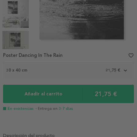
Item
1
Poster Dancing In The Rain
favorite_border
of
5
30 x 40 cm
21,75 €
21,75 €
Añadir al carrito
En existencias
- Entrega en
3-7 días
Descripción del producto