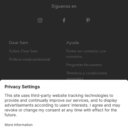
Síguenos en
Dear Sam
Ayuda
Sobre Dear Sam
Ponte en contacto con
nosotros
Política medioambiental
Preguntas frecuentes
Términos y condiciones
generales
Derechos de autor © Many Brands AB 2023. Todos los derechos
reservados.