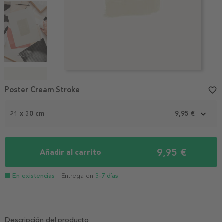
Item
1
Poster Cream Stroke
favorite_border
of
5
21 x 30 cm
9,95 €
9,95 €
Añadir al carrito
En existencias
- Entrega en
3-7 días
Descripción del producto