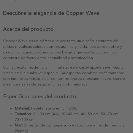
Descubre la elegancia de Copper Wave
Acerca del producto
Copper Wave es un póster que presenta un diseño abstracto de
ondas metálicas cálidas con textura rica y fluida. Los tonos cobre y
óxido, combinados con matices beige y gris azulado, crean un
contraste perfecto entre naturalidad y sofisticación.
Con su estilo moderno y minimalista, este cartel aporta serenidad y
dinamismo a cualquier espacio. Su aspecto combina perfectamente
con interiores industriales, contemporáneos o escandinavos, siendo
ideal para salas de estar, oficinas o dormitorios.
Especificaciones del producto
Material:
Papel mate premium 240g
Tamaños:
21×30 cm (A4), 30×40 cm, 40×50 cm, 50×70 cm,
70×100 cm
Marco:
Se vende por separado (disponible en roble, negro y
blanco)