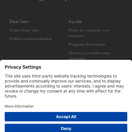
Dear Sam
Ayuda
Sobre Dear Sam
Ponte en contacto con
nosotros
Política medioambiental
Preguntas frecuentes
Términos y condiciones
generales
Derechos de autor © Many Brands AB 2023. Todos los derechos
reservados.