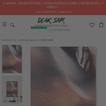
🌟 AHORA: 30% EN PÓSTERS ┃ DEVOLUCIÓN EN 30 DÍAS ┃ ENTREGA EN 2–7
DÍAS 📦✨
Code: SUMMER30
, hasta el 9/8
PÓSTERS
/
STIL
/
ARTE ABSTRACTO
/
COPPER WAVE