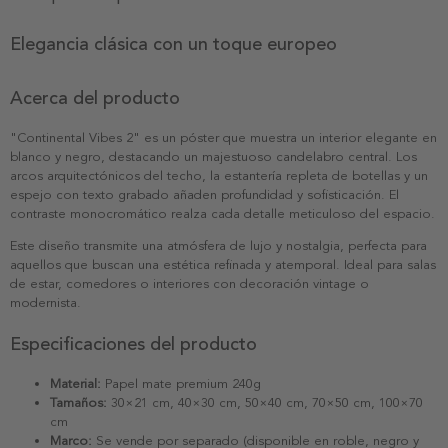
Elegancia clásica con un toque europeo
Acerca del producto
"Continental Vibes 2" es un póster que muestra un interior elegante en
blanco y negro, destacando un majestuoso candelabro central. Los
arcos arquitectónicos del techo, la estantería repleta de botellas y un
espejo con texto grabado añaden profundidad y sofisticación. El
contraste monocromático realza cada detalle meticuloso del espacio.
Este diseño transmite una atmósfera de lujo y nostalgia, perfecta para
aquellos que buscan una estética refinada y atemporal. Ideal para salas
de estar, comedores o interiores con decoración vintage o
modernista.
Especificaciones del producto
Material:
Papel mate premium 240g
Tamaños:
30×21 cm, 40×30 cm, 50×40 cm, 70×50 cm, 100×70
cm
Marco:
Se vende por separado (disponible en roble, negro y