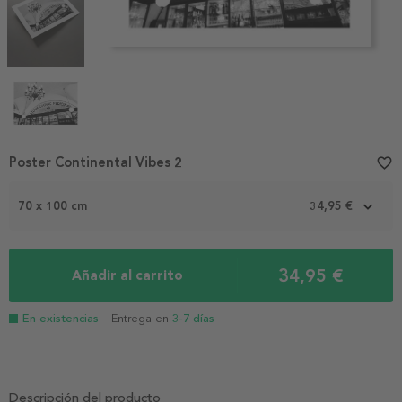
Item
Poster Continental Vibes 2
favorite_border
1
of
70 x 100 cm
34,95 €
4
34,95 €
Añadir al carrito
En existencias
- Entrega en
3-7 días
Descripción del producto