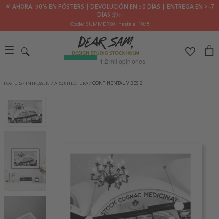
🌟 AHORA: 30% EN PÓSTERS ┃ DEVOLUCIÓN EN 30 DÍAS ┃ ENTREGA EN 2–7
DÍAS 📦✨
Code: SUMMER30
, hasta el 10/8
PÓSTERS
/
INTRESSEN
/
ARQUITECTURA
/
CONTINENTAL VIBES 2