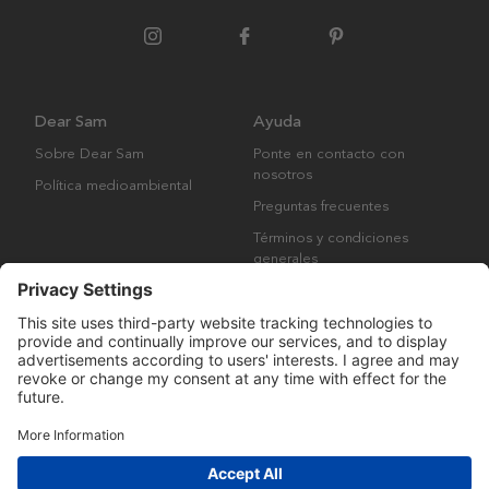
Dear Sam
Ayuda
Sobre Dear Sam
Ponte en contacto con
nosotros
Política medioambiental
Preguntas frecuentes
Términos y condiciones
generales
Derechos de autor © Many Brands AB 2023. Todos los derechos
reservados.