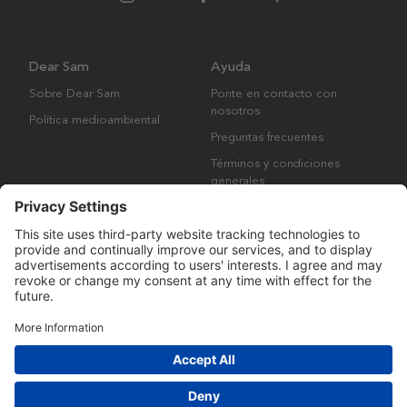
Dear Sam
Ayuda
Sobre Dear Sam
Ponte en contacto con
nosotros
Política medioambiental
Preguntas frecuentes
Términos y condiciones
generales
Derechos de autor © Many Brands AB 2023. Todos los derechos
reservados.