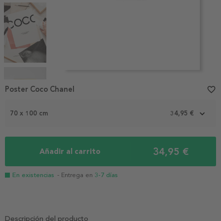
Item
Poster Coco Chanel
favorite_border
1
of
9
70 x 100 cm
34,95 €
34,95 €
Añadir al carrito
En existencias
- Entrega en
3-7 días
Descripción del producto