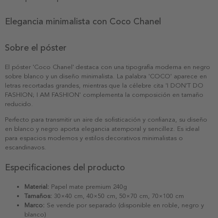
Elegancia minimalista con Coco Chanel
Sobre el póster
El póster 'Coco Chanel' destaca con una tipografía moderna en negro
sobre blanco y un diseño minimalista. La palabra 'COCO' aparece en
letras recortadas grandes, mientras que la célebre cita 'I DON’T DO
FASHION; I AM FASHION' complementa la composición en tamaño
reducido.
Perfecto para transmitir un aire de sofisticación y confianza, su diseño
en blanco y negro aporta elegancia atemporal y sencillez. Es ideal
para espacios modernos y estilos decorativos minimalistas o
escandinavos.
Especificaciones del producto
Material:
Papel mate premium 240g
Tamaños:
30×40 cm, 40×50 cm, 50×70 cm, 70×100 cm
Marco:
Se vende por separado (disponible en roble, negro y
blanco)