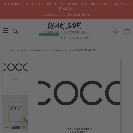
🌟 AHORA: 30% EN PÓSTERS ┃ DEVOLUCIÓN EN 30 DÍAS ┃ ENTREGA EN 2–7
DÍAS 📦✨
Code: SUMMER30
, hasta el 9/8
PÓSTERS
/
INTRESSEN
/
PÓSTERS DE MODA Y FASHION
/
COCO CHANEL