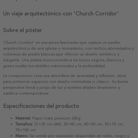
Un viaje arquitectónico con 'Church Corridor'
Sobre el póster
'Church Corridor' es una pieza fascinante que captura un pasillo
arquitectónico de una iglesia o monasterio, con techos abovedados y
columnas de piedra blancas que ofrecen un diseño simétrico y
elegante. Una paleta monocromática en tonos negros, blancos y
grises resalta los detalles estructurales y la profundidad.
La composición crea una atmósfera de serenidad y reflexión, ideal
para potenciar espacios con diseño minimalista o clásico. Su fuerte
perspectiva lineal y juego de luz y sombra añaden dinamismo y
estética contemporánea.
Especificaciones del producto
Material:
Papel mate premium 240g
Tamaños:
21×30 cm (A4), 30×40 cm, 40×50 cm, 50×70 cm,
70×100 cm
Marco:
Se vende por separado (disponible en roble, negro y