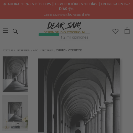
🌟 AHORA: 30% EN PÓSTERS ┃ DEVOLUCIÓN EN 30 DÍAS ┃ ENTREGA EN 2–7
DÍAS 📦✨
Code: SUMMER30
, hasta el 8/8
PÓSTERS
/
INTRESSEN
/
ARQUITECTURA
/
CHURCH CORRIDOR