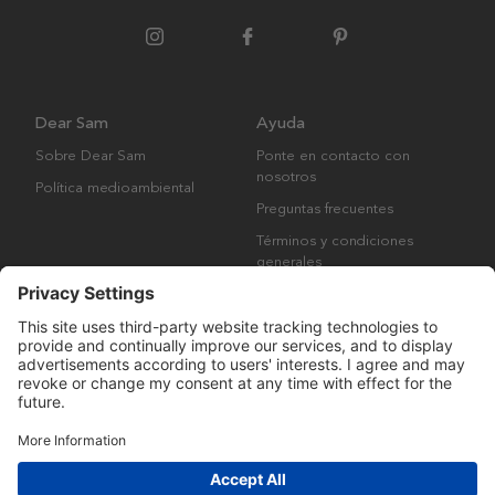
Dear Sam
Ayuda
Sobre Dear Sam
Ponte en contacto con
nosotros
Política medioambiental
Preguntas frecuentes
Términos y condiciones
generales
Derechos de autor © Many Brands AB 2023. Todos los derechos
reservados.