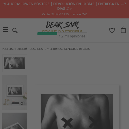
🌟 AHORA: 30% EN PÓSTERS ┃ DEVOLUCIÓN EN 30 DÍAS ┃ ENTREGA EN 2–7
DÍAS 📦✨
Code: SUMMER30
, hasta el 7/8
PÓSTERS
/
FOTOGRÁFICOS
/
GENTE Y RETRATOS
/
CENSORED BREASTS