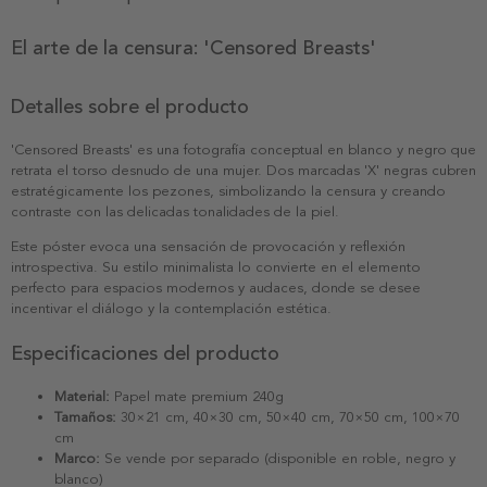
El arte de la censura: 'Censored Breasts'
Detalles sobre el producto
'Censored Breasts' es una fotografía conceptual en blanco y negro que
retrata el torso desnudo de una mujer. Dos marcadas 'X' negras cubren
estratégicamente los pezones, simbolizando la censura y creando
contraste con las delicadas tonalidades de la piel.
Este póster evoca una sensación de provocación y reflexión
introspectiva. Su estilo minimalista lo convierte en el elemento
perfecto para espacios modernos y audaces, donde se desee
incentivar el diálogo y la contemplación estética.
Especificaciones del producto
Material:
Papel mate premium 240g
Tamaños:
30×21 cm, 40×30 cm, 50×40 cm, 70×50 cm, 100×70
cm
Marco:
Se vende por separado (disponible en roble, negro y
blanco)