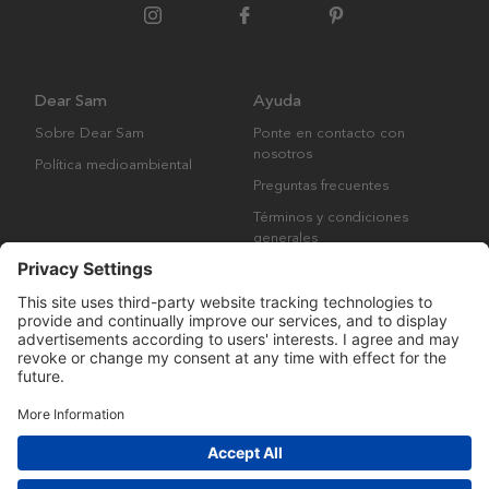
Dear Sam
Ayuda
Sobre Dear Sam
Ponte en contacto con
nosotros
Política medioambiental
Preguntas frecuentes
Términos y condiciones
generales
Derechos de autor © Many Brands AB 2023. Todos los derechos
reservados.