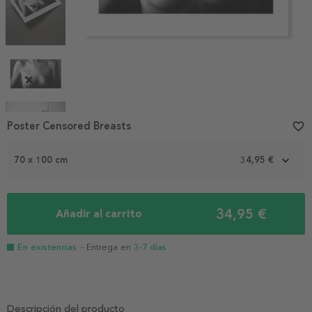
Item
Poster Censored Breasts
favorite_border
1
of
70 x 100 cm
34,95 €
5
34,95 €
Añadir al carrito
En existencias
- Entrega en
3-7 días
Descripción del producto