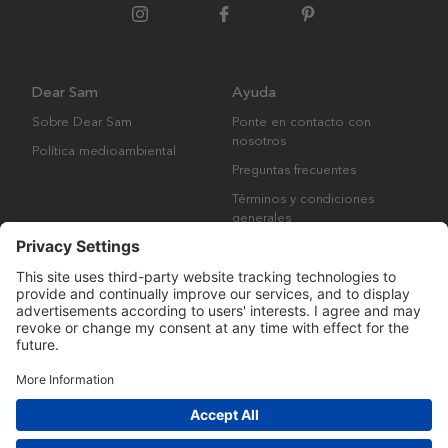
Dear Sam
Ayuda
Sobre Dear Sam
Ponte en contacto con
nosotros
Política medioambiental
Preguntas frecuentes
Términos y condiciones
generales
Derechos de autor © Many Brands AB 2023. Todos los derechos
reservados.