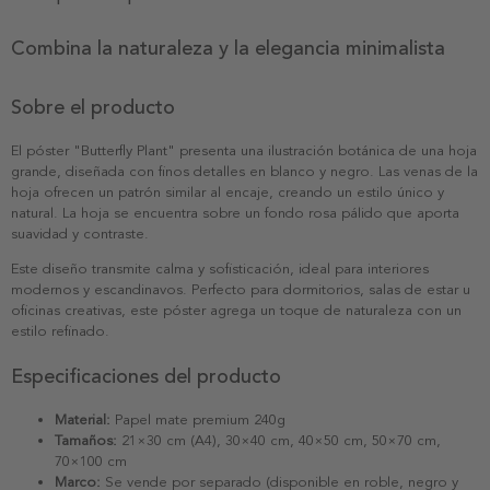
Combina la naturaleza y la elegancia minimalista
Sobre el producto
El póster "Butterfly Plant" presenta una ilustración botánica de una hoja
grande, diseñada con finos detalles en blanco y negro. Las venas de la
hoja ofrecen un patrón similar al encaje, creando un estilo único y
natural. La hoja se encuentra sobre un fondo rosa pálido que aporta
suavidad y contraste.
Este diseño transmite calma y sofisticación, ideal para interiores
modernos y escandinavos. Perfecto para dormitorios, salas de estar u
oficinas creativas, este póster agrega un toque de naturaleza con un
estilo refinado.
Especificaciones del producto
Material:
Papel mate premium 240g
Tamaños:
21×30 cm (A4), 30×40 cm, 40×50 cm, 50×70 cm,
70×100 cm
Marco:
Se vende por separado (disponible en roble, negro y