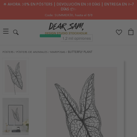
🌟 AHORA: 30% EN PÓSTERS ┃ DEVOLUCIÓN EN 30 DÍAS ┃ ENTREGA EN 2–7
DÍAS 📦✨
Code: SUMMER30
, hasta el 8/8
PÓSTERS
/
PÓSTERS DE ANIMALES
/
MARIPOSAS
/
BUTTERFLY PLANT