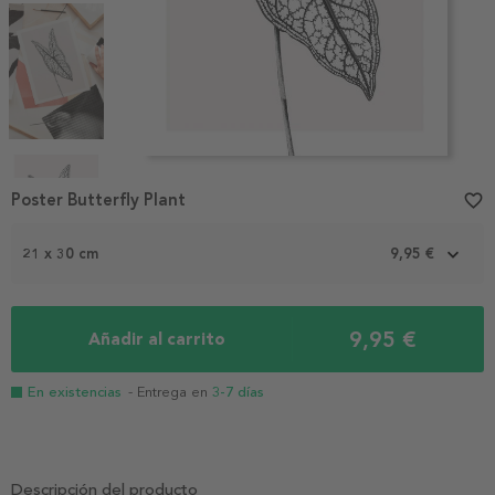
Item
1
Poster Butterfly Plant
favorite_border
of
4
21 x 30 cm
9,95 €
9,95 €
Añadir al carrito
En existencias
- Entrega en
3-7 días
Descripción del producto